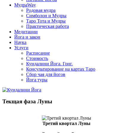
МудраWay
Родовая мудра
Симболон и Мудры
Таро Тота и Мудры
Практическая работа
Медитации
Йога и закон
Наука
Услуги
Расписание
Стоимость
Кундалини Йога. Гонг.
Консультирование на картах Таро
Сбор чая для йогов
Йога туры
Текщая фаза Луны
Третий квортал Луны