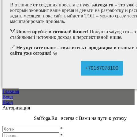
В отличие от создания проекта с нуля,
satyoga.ru
– это уже
который экономит ваше время и деньги на разработку и рас
ждать месяцев, пока сайт выйдет в ТОП – можно сразу тес
масштабировать прибыль.
💡
Инвестируйте в готовый бизнес!
Покупка satyoga.ru – 
стабильный источник дохода в перспективной нише.
🔗
Не упустите шанс – свяжитесь с продавцом и станьте
сайта уже сегодня!
🚀
+79167078100
Главная
Вход
Вход
Авторизация
SatYoga.Ru - всегда с Вами на пути к успеху
*
*