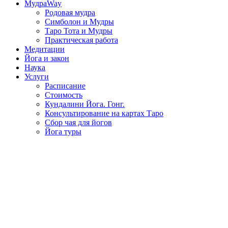
МудраWay
Родовая мудра
Симболон и Мудры
Таро Тота и Мудры
Практическая работа
Медитации
Йога и закон
Наука
Услуги
Расписание
Стоимость
Кундалини Йога. Гонг.
Консультирование на картах Таро
Сбор чая для йогов
Йога туры