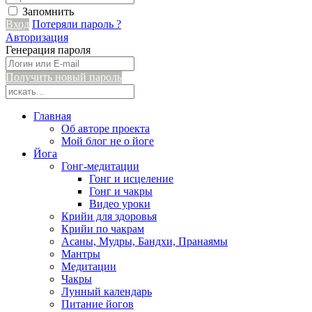
Запомнить
Вход
Потеряли пароль ?
Авторизация
Генерация пароля
Получить новый пароль
Главная
Об авторе проекта
Мой блог не о йоге
Йога
Гонг-медитации
Гонг и исцеление
Гонг и чакры
Видео уроки
Крийи для здоровья
Крийи по чакрам
Асаны, Мудры, Бандхи, Пранаямы
Мантры
Медитации
Чакры
Лунный календарь
Питание йогов