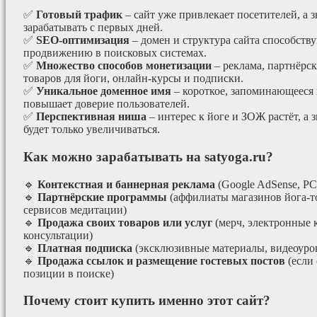
✅
Готовый трафик
– сайт уже привлекает посетителей, а з
зарабатывать с первых дней.
✅
SEO-оптимизация
– домен и структура сайта способст
продвижению в поисковых системах.
✅
Множество способов монетизации
– реклама, партнёрс
товаров для йоги, онлайн-курсы и подписки.
✅
Уникальное доменное имя
– короткое, запоминающееся 
повышает доверие пользователей.
✅
Перспективная ниша
– интерес к йоге и ЗОЖ растёт, а 
будет только увеличиваться.
Как можно зарабатывать на satyoga.ru?
🔹
Контекстная и баннерная реклама
(Google AdSense, РС
🔹
Партнёрские программы
(аффилиаты магазинов йога-т
сервисов медитации)
🔹
Продажа своих товаров или услуг
(мерч, электронные 
консультации)
🔹
Платная подписка
(эксклюзивные материалы, видеоурок
🔹
Продажа ссылок и размещение гостевых постов
(если
позиции в поиске)
Почему стоит купить именно этот сайт?