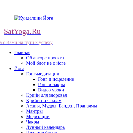
SatYoga.Ru
а с Вами на пути к успеху
Главная
Об авторе проекта
Мой блог не о йоге
Йога
Гонг-медитации
Гонг и исцеление
Гонг и чакры
Видео уроки
Крийи для здоровья
Крийи по чакрам
Асаны, Мудры, Бандхи, Пранаямы
Мантры
Медитации
Чакры
Лунный календарь
Питание йогов