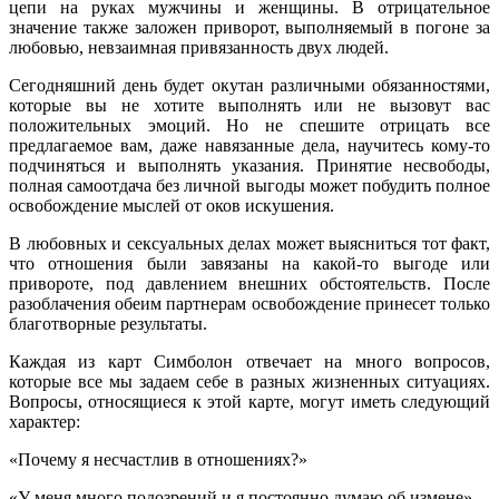
цепи на руках мужчины и женщины. В отрицательное
значение также заложен приворот, выполняемый в погоне за
любовью, невзаимная привязанность двух людей.
Сегодняшний день будет окутан различными обязанностями,
которые вы не хотите выполнять или не вызовут вас
положительных эмоций. Но не спешите отрицать все
предлагаемое вам, даже навязанные дела, научитесь кому-то
подчиняться и выполнять указания. Принятие несвободы,
полная самоотдача без личной выгоды может побудить полное
освобождение мыслей от оков искушения.
В любовных и сексуальных делах может выясниться тот факт,
что отношения были завязаны на какой-то выгоде или
привороте, под давлением внешних обстоятельств. После
разоблачения обеим партнерам освобождение принесет только
благотворные результаты.
Каждая из карт Симболон отвечает на много вопросов,
которые все мы задаем себе в разных жизненных ситуациях.
Вопросы, относящиеся к этой карте, могут иметь следующий
характер:
«Почему я несчастлив в отношениях?»
«У меня много подозрений и я постоянно думаю об измене»