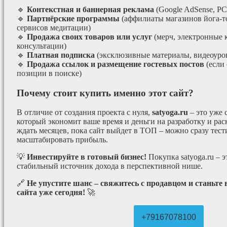
🔹
Контекстная и баннерная реклама
(Google AdSense, РС
🔹
Партнёрские программы
(аффилиаты магазинов йога-т
сервисов медитации)
🔹
Продажа своих товаров или услуг
(мерч, электронные 
консультации)
🔹
Платная подписка
(эксклюзивные материалы, видеоурок
🔹
Продажа ссылок и размещение гостевых постов
(если
позиции в поиске)
Почему стоит купить именно этот сайт?
В отличие от создания проекта с нуля,
satyoga.ru
– это уже
который экономит ваше время и деньги на разработку и рас
ждать месяцев, пока сайт выйдет в ТОП – можно сразу тес
масштабировать прибыль.
💡
Инвестируйте в готовый бизнес!
Покупка satyoga.ru – 
стабильный источник дохода в перспективной нише.
🔗
Не упустите шанс – свяжитесь с продавцом и станьте
сайта уже сегодня!
🚀
+79167078100