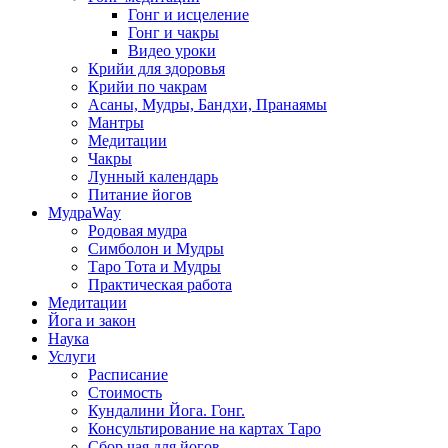
Гонг и исцеление
Гонг и чакры
Видео уроки
Крийи для здоровья
Крийи по чакрам
Асаны, Мудры, Бандхи, Пранаямы
Мантры
Медитации
Чакры
Лунный календарь
Питание йогов
МудраWay
Родовая мудра
Симболон и Мудры
Таро Тота и Мудры
Практическая работа
Медитации
Йога и закон
Наука
Услуги
Расписание
Стоимость
Кундалини Йога. Гонг.
Консультирование на картах Таро
Сбор чая для йогов