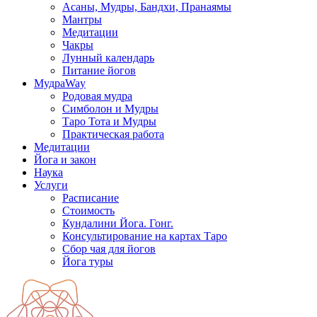
Асаны, Мудры, Бандхи, Пранаямы
Мантры
Медитации
Чакры
Лунный календарь
Питание йогов
МудраWay
Родовая мудра
Симболон и Мудры
Таро Тота и Мудры
Практическая работа
Медитации
Йога и закон
Наука
Услуги
Расписание
Стоимость
Кундалини Йога. Гонг.
Консультирование на картах Таро
Сбор чая для йогов
Йога туры