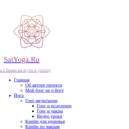
SatYoga.Ru
а с Вами на пути к успеху
Главная
Об авторе проекта
Мой блог не о йоге
Йога
Гонг-медитации
Гонг и исцеление
Гонг и чакры
Видео уроки
Крийи для здоровья
Крийи по чакрам