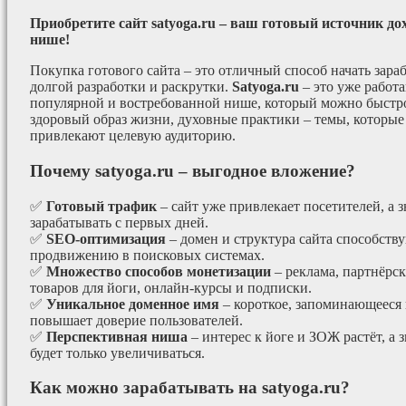
Приобретите сайт satyoga.ru – ваш готовый источник до
нише!
Покупка готового сайта – это отличный способ начать зараб
долгой разработки и раскрутки.
Satyoga.ru
– это уже работ
популярной и востребованной нише, который можно быстро
здоровый образ жизни, духовные практики – темы, которые
привлекают целевую аудиторию.
Почему satyoga.ru – выгодное вложение?
✅
Готовый трафик
– сайт уже привлекает посетителей, а з
зарабатывать с первых дней.
✅
SEO-оптимизация
– домен и структура сайта способст
продвижению в поисковых системах.
✅
Множество способов монетизации
– реклама, партнёрс
товаров для йоги, онлайн-курсы и подписки.
✅
Уникальное доменное имя
– короткое, запоминающееся 
повышает доверие пользователей.
✅
Перспективная ниша
– интерес к йоге и ЗОЖ растёт, а 
будет только увеличиваться.
Как можно зарабатывать на satyoga.ru?