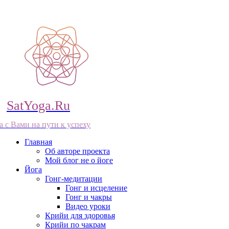
SatYoga.Ru
а с Вами на пути к успеху
Главная
Об авторе проекта
Мой блог не о йоге
Йога
Гонг-медитации
Гонг и исцеление
Гонг и чакры
Видео уроки
Крийи для здоровья
Крийи по чакрам