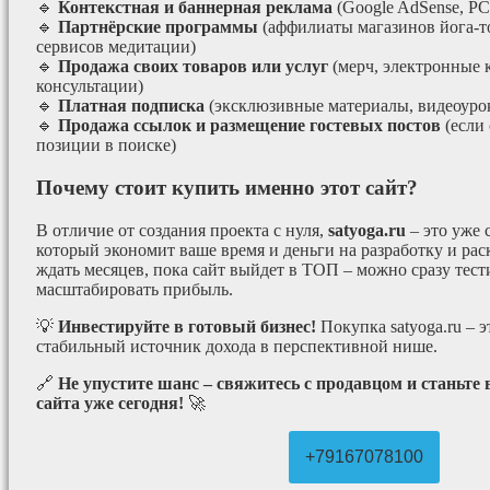
🔹
Контекстная и баннерная реклама
(Google AdSense, РС
🔹
Партнёрские программы
(аффилиаты магазинов йога-т
сервисов медитации)
🔹
Продажа своих товаров или услуг
(мерч, электронные 
консультации)
🔹
Платная подписка
(эксклюзивные материалы, видеоурок
🔹
Продажа ссылок и размещение гостевых постов
(если
позиции в поиске)
Почему стоит купить именно этот сайт?
В отличие от создания проекта с нуля,
satyoga.ru
– это уже
который экономит ваше время и деньги на разработку и рас
ждать месяцев, пока сайт выйдет в ТОП – можно сразу тес
масштабировать прибыль.
💡
Инвестируйте в готовый бизнес!
Покупка satyoga.ru – 
стабильный источник дохода в перспективной нише.
🔗
Не упустите шанс – свяжитесь с продавцом и станьте
сайта уже сегодня!
🚀
+79167078100