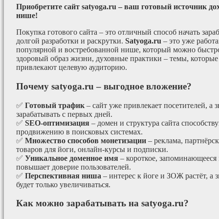
Приобретите сайт satyoga.ru – ваш готовый источник до
нише!
Покупка готового сайта – это отличный способ начать зараб
долгой разработки и раскрутки.
Satyoga.ru
– это уже работ
популярной и востребованной нише, который можно быстро
здоровый образ жизни, духовные практики – темы, которые
привлекают целевую аудиторию.
Почему satyoga.ru – выгодное вложение?
✅
Готовый трафик
– сайт уже привлекает посетителей, а з
зарабатывать с первых дней.
✅
SEO-оптимизация
– домен и структура сайта способст
продвижению в поисковых системах.
✅
Множество способов монетизации
– реклама, партнёрс
товаров для йоги, онлайн-курсы и подписки.
✅
Уникальное доменное имя
– короткое, запоминающееся 
повышает доверие пользователей.
✅
Перспективная ниша
– интерес к йоге и ЗОЖ растёт, а 
будет только увеличиваться.
Как можно зарабатывать на satyoga.ru?