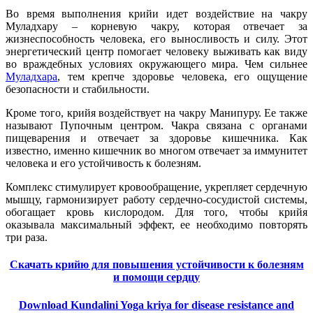
Во время выполнения крийи идет воздействие на чакру
Муладхару – корневую чакру, которая отвечает за
жизнеспособность человека, его выносливость и силу. Этот
энергетический центр помогает человеку выживать как виду
во враждебных условиях окружающего мира. Чем сильнее
Муладхара
, тем крепче здоровье человека, его ощущение
безопасности и стабильности.
Кроме того, крийя воздействует на чакру Манипуру. Ее также
называют Пупочным центром. Чакра связана с органами
пищеварения и отвечает за здоровье кишечника. Как
известно, именно кишечник во многом отвечает за иммунитет
человека и его устойчивость к болезням.
Комплекс стимулирует кровообращение, укрепляет сердечную
мышцу, гармонизирует работу сердечно-сосудистой системы,
обогащает кровь кислородом. Для того, чтобы крийя
оказывала максимальный эффект, ее необходимо повторять
три раза.
Скачать крийю для повышения устойчивости к болезням
и помощи сердцу
Download Kundalini Yoga kriya for disease resistance and