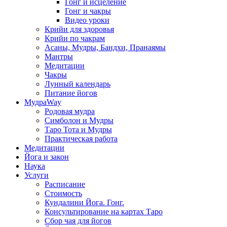
Гонг и исцеление
Гонг и чакры
Видео уроки
Крийи для здоровья
Крийи по чакрам
Асаны, Мудры, Бандхи, Пранаямы
Мантры
Медитации
Чакры
Лунный календарь
Питание йогов
МудраWay
Родовая мудра
Симболон и Мудры
Таро Тота и Мудры
Практическая работа
Медитации
Йога и закон
Наука
Услуги
Расписание
Стоимость
Кундалини Йога. Гонг.
Консультирование на картах Таро
Сбор чая для йогов