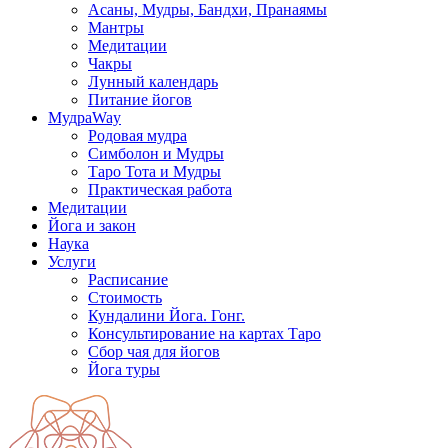
Асаны, Мудры, Бандхи, Пранаямы
Мантры
Медитации
Чакры
Лунный календарь
Питание йогов
МудраWay
Родовая мудра
Симболон и Мудры
Таро Тота и Мудры
Практическая работа
Медитации
Йога и закон
Наука
Услуги
Расписание
Стоимость
Кундалини Йога. Гонг.
Консультирование на картах Таро
Сбор чая для йогов
Йога туры