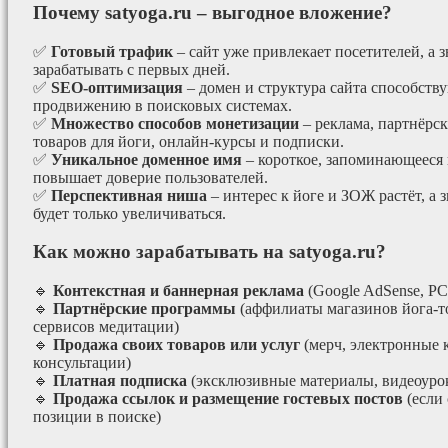
Почему satyoga.ru – выгодное вложение?
✅
Готовый трафик
– сайт уже привлекает посетителей, а з
зарабатывать с первых дней.
✅
SEO-оптимизация
– домен и структура сайта способст
продвижению в поисковых системах.
✅
Множество способов монетизации
– реклама, партнёрс
товаров для йоги, онлайн-курсы и подписки.
✅
Уникальное доменное имя
– короткое, запоминающееся 
повышает доверие пользователей.
✅
Перспективная ниша
– интерес к йоге и ЗОЖ растёт, а 
будет только увеличиваться.
Как можно зарабатывать на satyoga.ru?
🔹
Контекстная и баннерная реклама
(Google AdSense, РС
🔹
Партнёрские программы
(аффилиаты магазинов йога-т
сервисов медитации)
🔹
Продажа своих товаров или услуг
(мерч, электронные 
консультации)
🔹
Платная подписка
(эксклюзивные материалы, видеоурок
🔹
Продажа ссылок и размещение гостевых постов
(если
позиции в поиске)