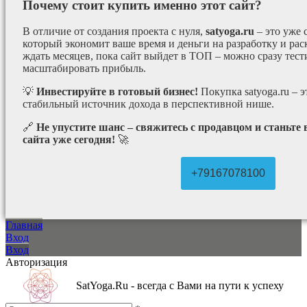
Почему стоит купить именно этот сайт?
В отличие от создания проекта с нуля,
satyoga.ru
– это уже
который экономит ваше время и деньги на разработку и рас
ждать месяцев, пока сайт выйдет в ТОП – можно сразу тес
масштабировать прибыль.
💡
Инвестируйте в готовый бизнес!
Покупка satyoga.ru – 
стабильный источник дохода в перспективной нише.
🔗
Не упустите шанс – свяжитесь с продавцом и станьте
сайта уже сегодня!
🚀
+79167078100
Главная
Вход
Вход
Авторизация
SatYoga.Ru - всегда с Вами на пути к успеху