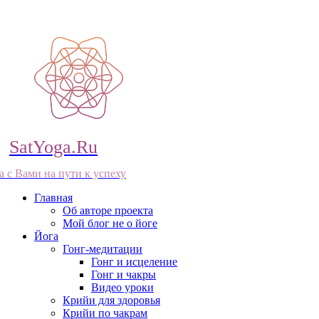
SatYoga.Ru
а с Вами на пути к успеху
Главная
Об авторе проекта
Мой блог не о йоге
Йога
Гонг-медитации
Гонг и исцеление
Гонг и чакры
Видео уроки
Крийи для здоровья
Крийи по чакрам