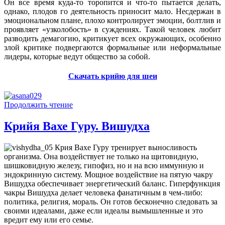
Он все время куда-то торопится и что-то пытается делать,
однако, плодов го деятельность приносит мало. Несдержан в
эмоциональном плане, плохо контролирует эмоции, болтлив и
проявляет «узколобость» в суждениях. Такой человек любит
разводить демагогию, критикует всех окружающих, особенно
злой критике подвергаются формальные или неформальные
лидеры, которые ведут общество за собой.
Скачать крийю для шеи
Продолжить чтение
Крийя Вахе Гуру. Вишудха
Крия Вахе Гуру тренирует выносливость
организма. Она воздействует не только на щитовидную,
шишковидную железу, гипофиз, но и на всю иммунную и
эндокринную систему. Мощное воздействие на пятую чакру
Вишудха обеспечивает энергетический баланс. Гиперфункция
чакры Вишудха делает человека фанатичным в чем-либо:
политика, религия, мораль. Он готов бесконечно следовать за
своими идеалами, даже если идеалы вымышленные и это
вредит ему или его семье.