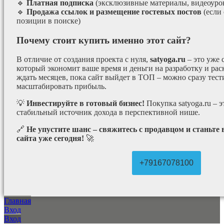
🔹
Платная подписка
(эксклюзивные материалы, видеоурок
🔹
Продажа ссылок и размещение гостевых постов
(если
позиции в поиске)
Почему стоит купить именно этот сайт?
В отличие от создания проекта с нуля,
satyoga.ru
– это уже
который экономит ваше время и деньги на разработку и рас
ждать месяцев, пока сайт выйдет в ТОП – можно сразу тес
масштабировать прибыль.
💡
Инвестируйте в готовый бизнес!
Покупка satyoga.ru – 
стабильный источник дохода в перспективной нише.
🔗
Не упустите шанс – свяжитесь с продавцом и станьте
сайта уже сегодня!
🚀
+79167078100
Главная
Вход
Вход