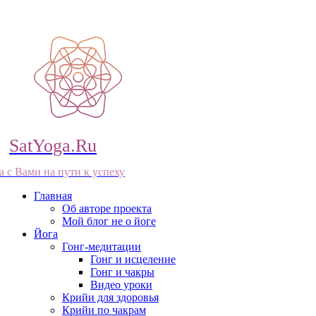
SatYoga.Ru
а с Вами на пути к успеху
Главная
Об авторе проекта
Мой блог не о йоге
Йога
Гонг-медитации
Гонг и исцеление
Гонг и чакры
Видео уроки
Крийи для здоровья
Крийи по чакрам