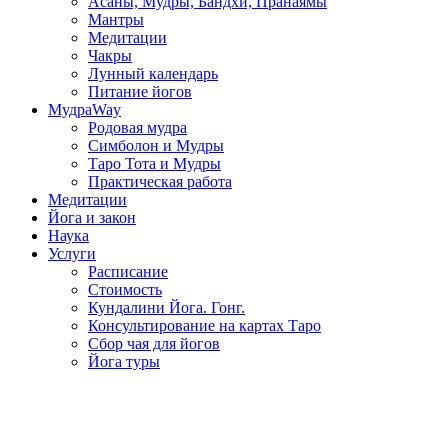
Асаны, Мудры, Бандхи, Пранаямы
Мантры
Медитации
Чакры
Лунный календарь
Питание йогов
МудраWay
Родовая мудра
Симболон и Мудры
Таро Тота и Мудры
Практическая работа
Медитации
Йога и закон
Наука
Услуги
Расписание
Стоимость
Кундалини Йога. Гонг.
Консультирование на картах Таро
Сбор чая для йогов
Йога туры