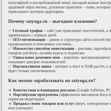
популярной и востребованной нише, который можно быстро
здоровый образ жизни, духовные практики – темы, которые
привлекают целевую аудиторию.
Почему satyoga.ru – выгодное вложение?
✅
Готовый трафик
– сайт уже привлекает посетителей, а з
зарабатывать с первых дней.
✅
SEO-оптимизация
– домен и структура сайта способст
продвижению в поисковых системах.
✅
Множество способов монетизации
– реклама, партнёрс
товаров для йоги, онлайн-курсы и подписки.
✅
Уникальное доменное имя
– короткое, запоминающееся 
повышает доверие пользователей.
✅
Перспективная ниша
– интерес к йоге и ЗОЖ растёт, а 
будет только увеличиваться.
Как можно зарабатывать на satyoga.ru?
🔹
Контекстная и баннерная реклама
(Google AdSense, РС
🔹
Партнёрские программы
(аффилиаты магазинов йога-т
сервисов медитации)
🔹
Продажа своих товаров или услуг
(мерч, электронные 
консультации)