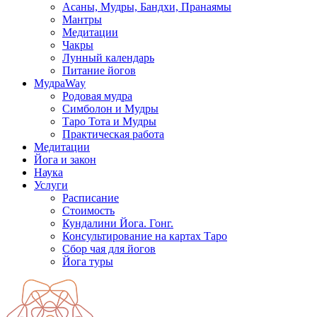
Асаны, Мудры, Бандхи, Пранаямы
Мантры
Медитации
Чакры
Лунный календарь
Питание йогов
МудраWay
Родовая мудра
Симболон и Мудры
Таро Тота и Мудры
Практическая работа
Медитации
Йога и закон
Наука
Услуги
Расписание
Стоимость
Кундалини Йога. Гонг.
Консультирование на картах Таро
Сбор чая для йогов
Йога туры