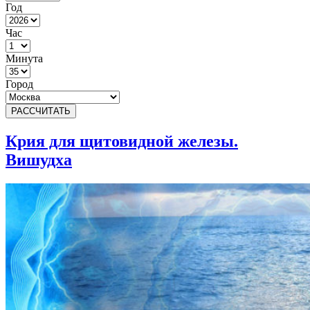
Год
Час
Минута
Город
РАССЧИТАТЬ
Крия для щитовидной железы.
Вишудха