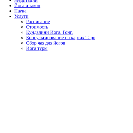
Медитации
Йога и закон
Наука
Услуги
Расписание
Стоимость
Кундалини Йога. Гонг.
Консультирование на картах Таро
Сбор чая для йогов
Йога туры