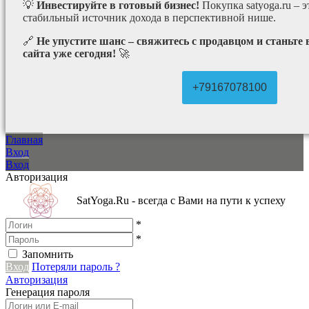
💡
Инвестируйте в готовый бизнес!
Покупка satyoga.ru – 
стабильный источник дохода в перспективной нише.
🔗
Не упустите шанс – свяжитесь с продавцом и станьте
сайта уже сегодня!
🚀
+79167078100
Главная
Вход
Вход
Авторизация
SatYoga.Ru - всегда с Вами на пути к успеху
*
*
Запомнить
Вход
Потеряли пароль ?
Авторизация
Генерация пароля