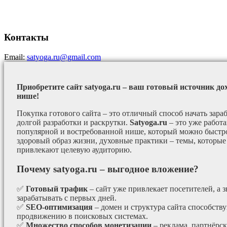
Контакты
Email:
satyoga.ru@gmail.com
Приобретите сайт satyoga.ru – ваш готовый источник до
нише!
Покупка готового сайта – это отличный способ начать зараб
долгой разработки и раскрутки.
Satyoga.ru
– это уже работ
популярной и востребованной нише, который можно быстро
здоровый образ жизни, духовные практики – темы, которые
привлекают целевую аудиторию.
Почему satyoga.ru – выгодное вложение?
✅
Готовый трафик
– сайт уже привлекает посетителей, а з
зарабатывать с первых дней.
✅
SEO-оптимизация
– домен и структура сайта способст
продвижению в поисковых системах.
✅
Множество способов монетизации
– реклама, партнёрс