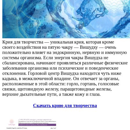
Крия для творчества — уникальная крия, которая кроме
своего воздействия на пятую чакру — Вишудху — очень
положительно влияет на эндокринную, нервную и иммунную
системы организма. Если энергия чакры Вишудха не
сбалансирована, начинают проявляться различные физические
заболевания организма или психические и поведенческие
отклонения. Горловой центр Вишудха находится чуть ниже
кадыка, в межключичной впадине. Он отвечает за органы,
расположенные в этой области: горло, гортань, голосовые
связки, щитовидную железу, паращитовидные железы,
верхние дыхательные пути, а также кожу и глаза.
Скачать крию для творчества