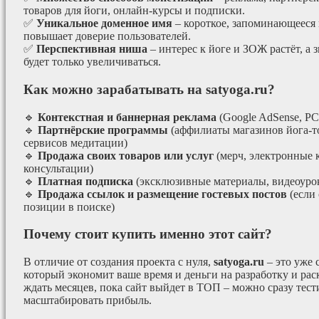
товаров для йоги, онлайн-курсы и подписки.
✅
Уникальное доменное имя
– короткое, запоминающееся 
повышает доверие пользователей.
✅
Перспективная ниша
– интерес к йоге и ЗОЖ растёт, а 
будет только увеличиваться.
Как можно зарабатывать на satyoga.ru?
🔹
Контекстная и баннерная реклама
(Google AdSense, РС
🔹
Партнёрские программы
(аффилиаты магазинов йога-т
сервисов медитации)
🔹
Продажа своих товаров или услуг
(мерч, электронные 
консультации)
🔹
Платная подписка
(эксклюзивные материалы, видеоурок
🔹
Продажа ссылок и размещение гостевых постов
(если
позиции в поиске)
Почему стоит купить именно этот сайт?
В отличие от создания проекта с нуля,
satyoga.ru
– это уже
который экономит ваше время и деньги на разработку и рас
ждать месяцев, пока сайт выйдет в ТОП – можно сразу тес
масштабировать прибыль.