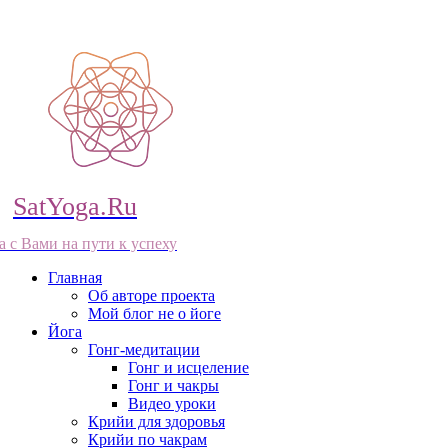
SatYoga.Ru
а с Вами на пути к успеху
Главная
Об авторе проекта
Мой блог не о йоге
Йога
Гонг-медитации
Гонг и исцеление
Гонг и чакры
Видео уроки
Крийи для здоровья
Крийи по чакрам