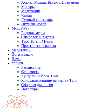
Асаны, Мудры, Бандхи, Пранаямы
Мантры
Медитации
Чакры
Лунный календарь
Питание йогов
МудраWay
Родовая мудра
Симболон и Мудры
Таро Тота и Мудры
Практическая работа
Медитации
Йога и закон
Наука
Услуги
Расписание
Стоимость
Кундалини Йога. Гонг.
Консультирование на картах Таро
Сбор чая для йогов
Йога туры