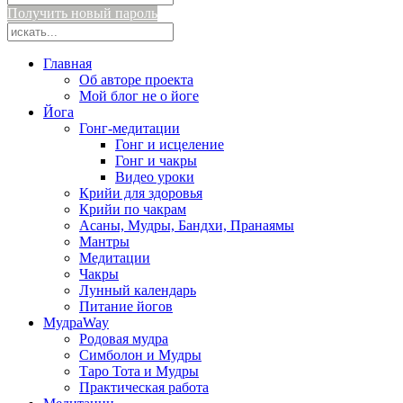
Получить новый пароль
Главная
Об авторе проекта
Мой блог не о йоге
Йога
Гонг-медитации
Гонг и исцеление
Гонг и чакры
Видео уроки
Крийи для здоровья
Крийи по чакрам
Асаны, Мудры, Бандхи, Пранаямы
Мантры
Медитации
Чакры
Лунный календарь
Питание йогов
МудраWay
Родовая мудра
Симболон и Мудры
Таро Тота и Мудры
Практическая работа