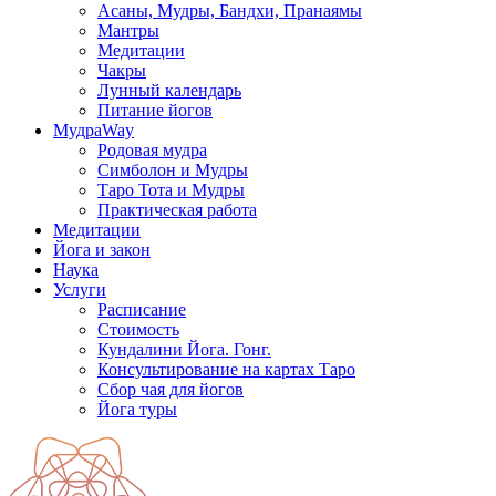
Асаны, Мудры, Бандхи, Пранаямы
Мантры
Медитации
Чакры
Лунный календарь
Питание йогов
МудраWay
Родовая мудра
Симболон и Мудры
Таро Тота и Мудры
Практическая работа
Медитации
Йога и закон
Наука
Услуги
Расписание
Стоимость
Кундалини Йога. Гонг.
Консультирование на картах Таро
Сбор чая для йогов
Йога туры