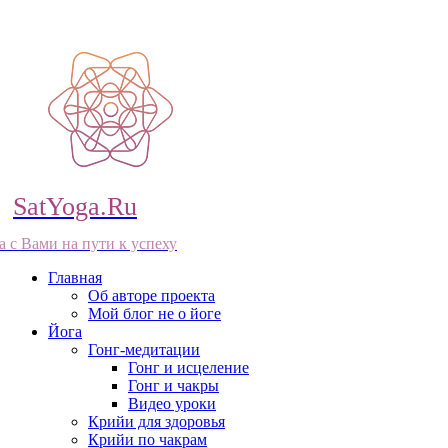
SatYoga.Ru
а с Вами на пути к успеху
Главная
Об авторе проекта
Мой блог не о йоге
Йога
Гонг-медитации
Гонг и исцеление
Гонг и чакры
Видео уроки
Крийи для здоровья
Крийи по чакрам