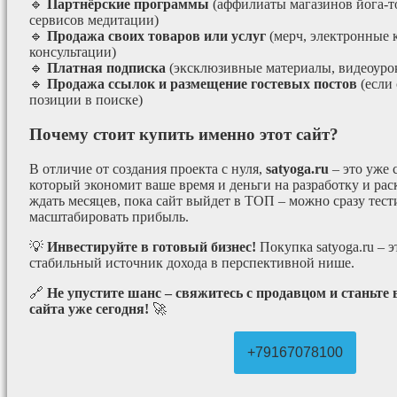
🔹
Партнёрские программы
(аффилиаты магазинов йога-т
сервисов медитации)
🔹
Продажа своих товаров или услуг
(мерч, электронные 
консультации)
🔹
Платная подписка
(эксклюзивные материалы, видеоурок
🔹
Продажа ссылок и размещение гостевых постов
(если
позиции в поиске)
Почему стоит купить именно этот сайт?
В отличие от создания проекта с нуля,
satyoga.ru
– это уже
который экономит ваше время и деньги на разработку и рас
ждать месяцев, пока сайт выйдет в ТОП – можно сразу тес
масштабировать прибыль.
💡
Инвестируйте в готовый бизнес!
Покупка satyoga.ru – 
стабильный источник дохода в перспективной нише.
🔗
Не упустите шанс – свяжитесь с продавцом и станьте
сайта уже сегодня!
🚀
+79167078100