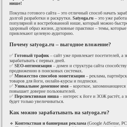
нише!
Покупка готового сайта – это отличный способ начать зараб
долгой разработки и раскрутки.
Satyoga.ru
– это уже работ
популярной и востребованной нише, который можно быстро
здоровый образ жизни, духовные практики – темы, которые
привлекают целевую аудиторию.
Почему satyoga.ru – выгодное вложение?
✅
Готовый трафик
– сайт уже привлекает посетителей, а з
зарабатывать с первых дней.
✅
SEO-оптимизация
– домен и структура сайта способст
продвижению в поисковых системах.
✅
Множество способов монетизации
– реклама, партнёрс
товаров для йоги, онлайн-курсы и подписки.
✅
Уникальное доменное имя
– короткое, запоминающееся 
повышает доверие пользователей.
✅
Перспективная ниша
– интерес к йоге и ЗОЖ растёт, а 
будет только увеличиваться.
Как можно зарабатывать на satyoga.ru?
🔹
Контекстная и баннерная реклама
(Google AdSense, РС