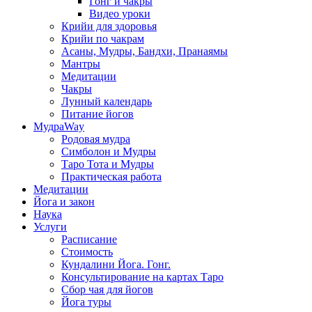
Гонг и чакры
Видео уроки
Крийи для здоровья
Крийи по чакрам
Асаны, Мудры, Бандхи, Пранаямы
Мантры
Медитации
Чакры
Лунный календарь
Питание йогов
МудраWay
Родовая мудра
Симболон и Мудры
Таро Тота и Мудры
Практическая работа
Медитации
Йога и закон
Наука
Услуги
Расписание
Стоимость
Кундалини Йога. Гонг.
Консультирование на картах Таро
Сбор чая для йогов
Йога туры