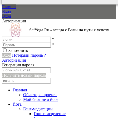
Главная
Вход
Вход
Авторизация
SatYoga.Ru - всегда с Вами на пути к успеху
*
*
Запомнить
Вход
Потеряли пароль ?
Авторизация
Генерация пароля
Получить новый пароль
Главная
Об авторе проекта
Мой блог не о йоге
Йога
Гонг-медитации
Гонг и исцеление