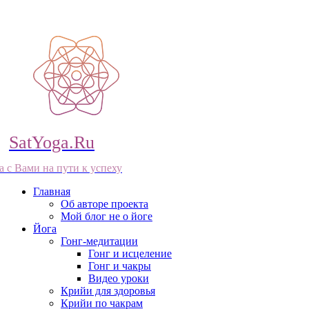
SatYoga.Ru
а с Вами на пути к успеху
Главная
Об авторе проекта
Мой блог не о йоге
Йога
Гонг-медитации
Гонг и исцеление
Гонг и чакры
Видео уроки
Крийи для здоровья
Крийи по чакрам