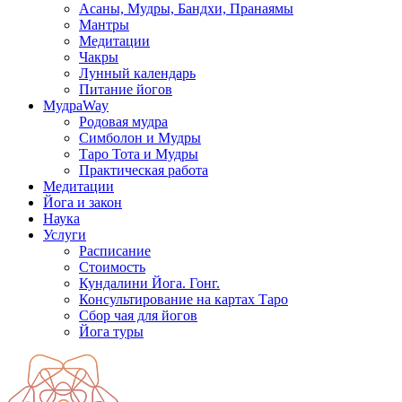
Асаны, Мудры, Бандхи, Пранаямы
Мантры
Медитации
Чакры
Лунный календарь
Питание йогов
МудраWay
Родовая мудра
Симболон и Мудры
Таро Тота и Мудры
Практическая работа
Медитации
Йога и закон
Наука
Услуги
Расписание
Стоимость
Кундалини Йога. Гонг.
Консультирование на картах Таро
Сбор чая для йогов
Йога туры