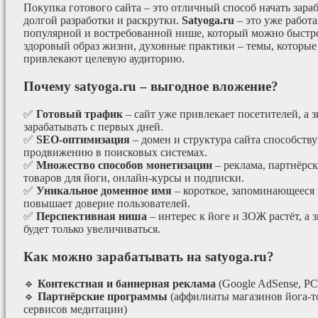
Покупка готового сайта – это отличный способ начать зараб
долгой разработки и раскрутки.
Satyoga.ru
– это уже работ
популярной и востребованной нише, который можно быстро
здоровый образ жизни, духовные практики – темы, которые
привлекают целевую аудиторию.
Почему satyoga.ru – выгодное вложение?
✅
Готовый трафик
– сайт уже привлекает посетителей, а з
зарабатывать с первых дней.
✅
SEO-оптимизация
– домен и структура сайта способст
продвижению в поисковых системах.
✅
Множество способов монетизации
– реклама, партнёрс
товаров для йоги, онлайн-курсы и подписки.
✅
Уникальное доменное имя
– короткое, запоминающееся 
повышает доверие пользователей.
✅
Перспективная ниша
– интерес к йоге и ЗОЖ растёт, а 
будет только увеличиваться.
Как можно зарабатывать на satyoga.ru?
🔹
Контекстная и баннерная реклама
(Google AdSense, РС
🔹
Партнёрские программы
(аффилиаты магазинов йога-т
сервисов медитации)