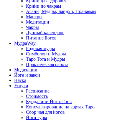
Крийи для здоровья
Крийи по чакрам
Асаны, Мудры, Бандхи, Пранаямы
Мантры
Медитации
Чакры
Лунный календарь
Питание йогов
МудраWay
Родовая мудра
Симболон и Мудры
Таро Тота и Мудры
Практическая работа
Медитации
Йога и закон
Наука
Услуги
Расписание
Стоимость
Кундалини Йога. Гонг.
Консультирование на картах Таро
Сбор чая для йогов
Йога туры