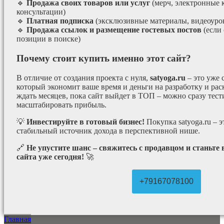
🔹
Продажа своих товаров или услуг
(мерч, электронные 
консультации)
🔹
Платная подписка
(эксклюзивные материалы, видеоурок
🔹
Продажа ссылок и размещение гостевых постов
(если
позиции в поиске)
Почему стоит купить именно этот сайт?
В отличие от создания проекта с нуля,
satyoga.ru
– это уже
который экономит ваше время и деньги на разработку и рас
ждать месяцев, пока сайт выйдет в ТОП – можно сразу тес
масштабировать прибыль.
💡
Инвестируйте в готовый бизнес!
Покупка satyoga.ru – 
стабильный источник дохода в перспективной нише.
🔗
Не упустите шанс – свяжитесь с продавцом и станьте
сайта уже сегодня!
🚀
+79167078100
Главная