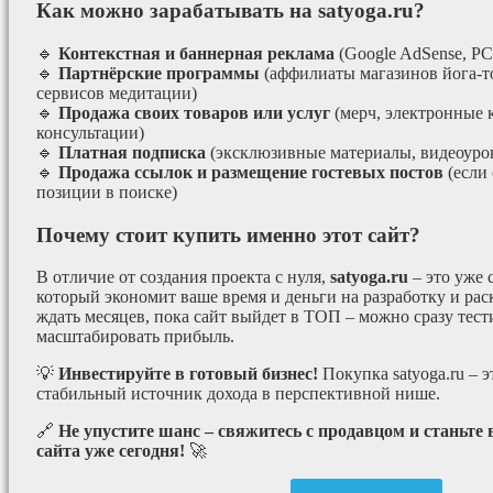
Как можно зарабатывать на satyoga.ru?
🔹
Контекстная и баннерная реклама
(Google AdSense, РС
🔹
Партнёрские программы
(аффилиаты магазинов йога-т
сервисов медитации)
🔹
Продажа своих товаров или услуг
(мерч, электронные 
консультации)
🔹
Платная подписка
(эксклюзивные материалы, видеоурок
🔹
Продажа ссылок и размещение гостевых постов
(если
позиции в поиске)
Почему стоит купить именно этот сайт?
В отличие от создания проекта с нуля,
satyoga.ru
– это уже
который экономит ваше время и деньги на разработку и рас
ждать месяцев, пока сайт выйдет в ТОП – можно сразу тес
масштабировать прибыль.
💡
Инвестируйте в готовый бизнес!
Покупка satyoga.ru – 
стабильный источник дохода в перспективной нише.
🔗
Не упустите шанс – свяжитесь с продавцом и станьте
сайта уже сегодня!
🚀