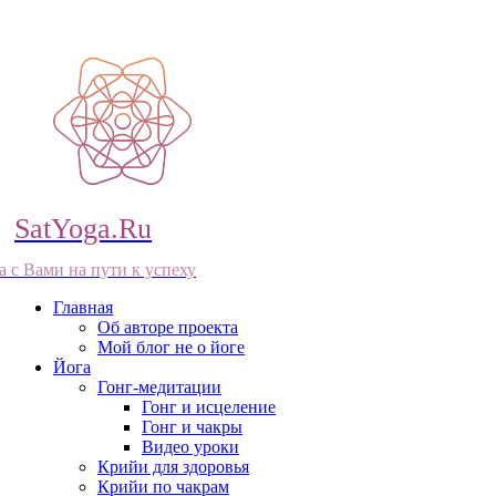
SatYoga.Ru
а с Вами на пути к успеху
Главная
Об авторе проекта
Мой блог не о йоге
Йога
Гонг-медитации
Гонг и исцеление
Гонг и чакры
Видео уроки
Крийи для здоровья
Крийи по чакрам