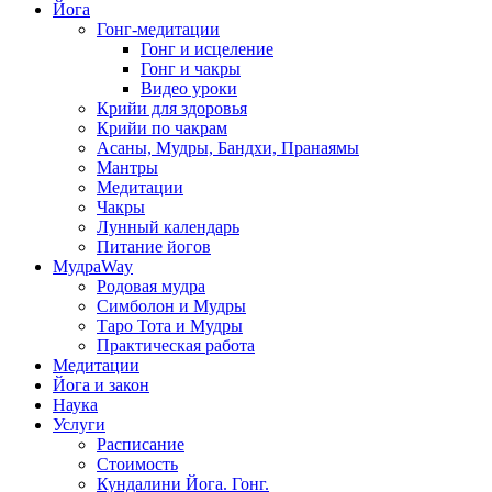
Йога
Гонг-медитации
Гонг и исцеление
Гонг и чакры
Видео уроки
Крийи для здоровья
Крийи по чакрам
Асаны, Мудры, Бандхи, Пранаямы
Мантры
Медитации
Чакры
Лунный календарь
Питание йогов
МудраWay
Родовая мудра
Симболон и Мудры
Таро Тота и Мудры
Практическая работа
Медитации
Йога и закон
Наука
Услуги
Расписание
Стоимость
Кундалини Йога. Гонг.