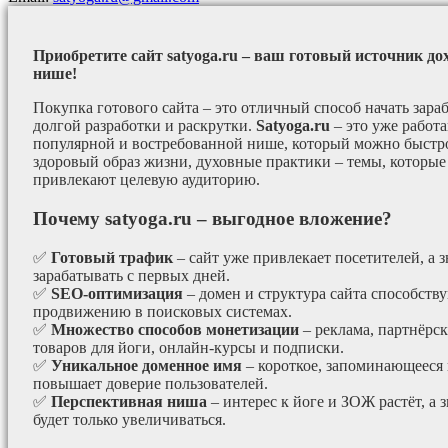
Приобретите сайт satyoga.ru – ваш готовый источник до
нише!
Покупка готового сайта – это отличный способ начать зараб
долгой разработки и раскрутки.
Satyoga.ru
– это уже работ
популярной и востребованной нише, который можно быстро
здоровый образ жизни, духовные практики – темы, которые
привлекают целевую аудиторию.
Почему satyoga.ru – выгодное вложение?
✅
Готовый трафик
– сайт уже привлекает посетителей, а з
зарабатывать с первых дней.
✅
SEO-оптимизация
– домен и структура сайта способст
продвижению в поисковых системах.
✅
Множество способов монетизации
– реклама, партнёрс
товаров для йоги, онлайн-курсы и подписки.
✅
Уникальное доменное имя
– короткое, запоминающееся 
повышает доверие пользователей.
✅
Перспективная ниша
– интерес к йоге и ЗОЖ растёт, а 
будет только увеличиваться.