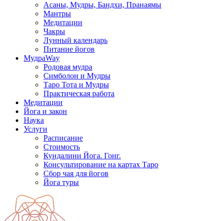
Асаны, Мудры, Бандхи, Пранаямы
Мантры
Медитации
Чакры
Лунный календарь
Питание йогов
МудраWay
Родовая мудра
Симболон и Мудры
Таро Тота и Мудры
Практическая работа
Медитации
Йога и закон
Наука
Услуги
Расписание
Стоимость
Кундалини Йога. Гонг.
Консультирование на картах Таро
Сбор чая для йогов
Йога туры