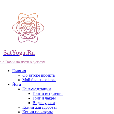
SatYoga.Ru
а с Вами на пути к успеху
Главная
Об авторе проекта
Мой блог не о йоге
Йога
Гонг-медитации
Гонг и исцеление
Гонг и чакры
Видео уроки
Крийи для здоровья
Крийи по чакрам