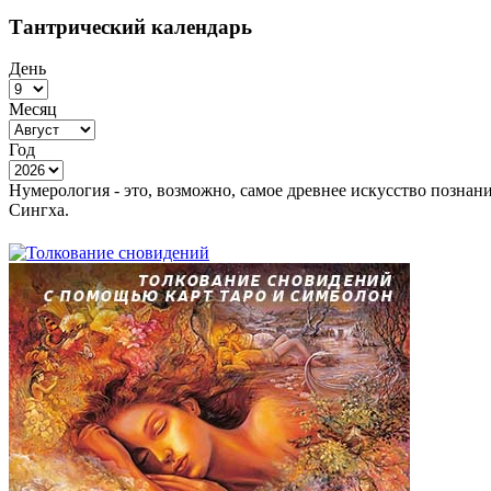
Тантрический календарь
День
Месяц
Год
Нумерология - это, возможно, самое древнее искусство познан
Сингха.