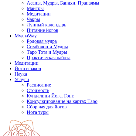
Асаны, Мудры, Бандхи, Пранаямы
Мантры
Медитации
Чакры
Лунный календарь
Питание йогов
МудраWay
Родовая мудра
Симболон и Мудры
Таро Тота и Мудры
Практическая работа
Медитации
Йога и закон
Наука
Услуги
Расписание
Стоимость
Кундалини Йога. Гонг.
Консультирование на картах Таро
Сбор чая для йогов
Йога туры