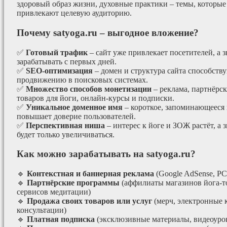
здоровый образ жизни, духовные практики – темы, которые
привлекают целевую аудиторию.
Почему satyoga.ru – выгодное вложение?
✅
Готовый трафик
– сайт уже привлекает посетителей, а з
зарабатывать с первых дней.
✅
SEO-оптимизация
– домен и структура сайта способст
продвижению в поисковых системах.
✅
Множество способов монетизации
– реклама, партнёрс
товаров для йоги, онлайн-курсы и подписки.
✅
Уникальное доменное имя
– короткое, запоминающееся 
повышает доверие пользователей.
✅
Перспективная ниша
– интерес к йоге и ЗОЖ растёт, а 
будет только увеличиваться.
Как можно зарабатывать на satyoga.ru?
🔹
Контекстная и баннерная реклама
(Google AdSense, РС
🔹
Партнёрские программы
(аффилиаты магазинов йога-т
сервисов медитации)
🔹
Продажа своих товаров или услуг
(мерч, электронные 
консультации)
🔹
Платная подписка
(эксклюзивные материалы, видеоурок