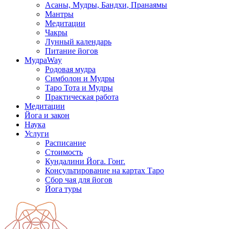
Асаны, Мудры, Бандхи, Пранаямы
Мантры
Медитации
Чакры
Лунный календарь
Питание йогов
МудраWay
Родовая мудра
Симболон и Мудры
Таро Тота и Мудры
Практическая работа
Медитации
Йога и закон
Наука
Услуги
Расписание
Стоимость
Кундалини Йога. Гонг.
Консультирование на картах Таро
Сбор чая для йогов
Йога туры