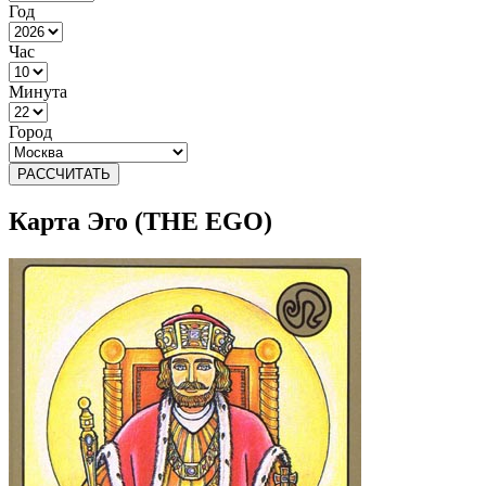
Год
Час
Минута
Город
РАССЧИТАТЬ
Карта Эго (THE EGO)