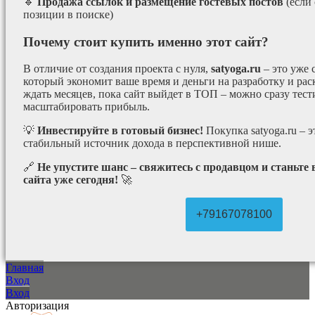
🔹
Продажа ссылок и размещение гостевых постов
(если
позиции в поиске)
Почему стоит купить именно этот сайт?
В отличие от создания проекта с нуля,
satyoga.ru
– это уже
который экономит ваше время и деньги на разработку и рас
ждать месяцев, пока сайт выйдет в ТОП – можно сразу тес
масштабировать прибыль.
💡
Инвестируйте в готовый бизнес!
Покупка satyoga.ru – 
стабильный источник дохода в перспективной нише.
🔗
Не упустите шанс – свяжитесь с продавцом и станьте
сайта уже сегодня!
🚀
+79167078100
Главная
Вход
Вход
Авторизация