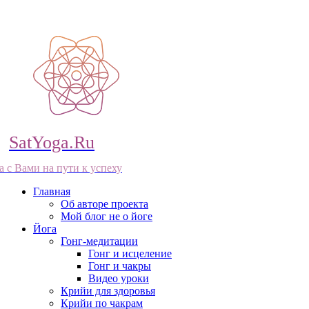
SatYoga.Ru
а с Вами на пути к успеху
Главная
Об авторе проекта
Мой блог не о йоге
Йога
Гонг-медитации
Гонг и исцеление
Гонг и чакры
Видео уроки
Крийи для здоровья
Крийи по чакрам