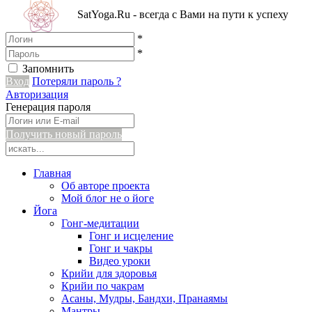
SatYoga.Ru - всегда с Вами на пути к успеху
*
*
Запомнить
Вход
Потеряли пароль ?
Авторизация
Генерация пароля
Получить новый пароль
Главная
Об авторе проекта
Мой блог не о йоге
Йога
Гонг-медитации
Гонг и исцеление
Гонг и чакры
Видео уроки
Крийи для здоровья
Крийи по чакрам
Асаны, Мудры, Бандхи, Пранаямы
Мантры