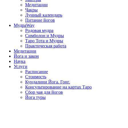
Медитации
Чакры
Лунный календарь
Питание йогов
МудраWay
Родовая мудра
Симболон и Мудры
Таро Тота и Мудры
Практическая работа
Медитации
Йога и закон
Наука
Услуги
Расписание
Стоимость
Кундалини Йога. Гонг.
Консультирование на картах Таро
Сбор чая для йогов
Йога туры