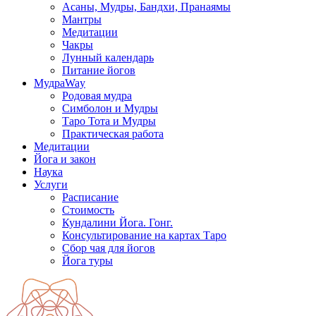
Асаны, Мудры, Бандхи, Пранаямы
Мантры
Медитации
Чакры
Лунный календарь
Питание йогов
МудраWay
Родовая мудра
Симболон и Мудры
Таро Тота и Мудры
Практическая работа
Медитации
Йога и закон
Наука
Услуги
Расписание
Стоимость
Кундалини Йога. Гонг.
Консультирование на картах Таро
Сбор чая для йогов
Йога туры