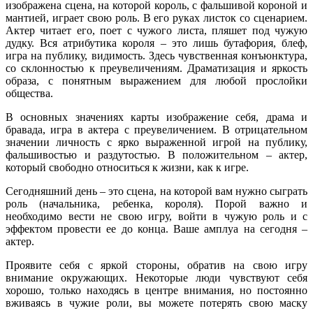
изображена сцена, на которой король, с фальшивой короной и
мантией, играет свою роль. В его руках листок со сценарием.
Актер читает его, поет с чужого листа, пляшет под чужую
дудку. Вся атрибутика короля – это лишь бутафория, блеф,
игра на публику, видимость. Здесь чувственная конъюнктура,
со склонностью к преувеличениям. Драматизация и яркость
образа, с понятным выражением для любой прослойки
общества.
В основных значениях карты изображение себя, драма и
бравада, игра в актера с преувеличением. В отрицательном
значении личность с ярко выраженной игрой на публику,
фальшивостью и раздутостью. В положительном – актер,
который свободно относиться к жизни, как к игре.
Сегодняшний день – это сцена, на которой вам нужно сыграть
роль (начальника, ребенка, короля). Порой важно и
необходимо вести не свою игру, войти в чужую роль и с
эффектом провести ее до конца. Ваше амплуа на сегодня –
актер.
Проявите себя с яркой стороны, обратив на свою игру
внимание окружающих. Некоторые люди чувствуют себя
хорошо, только находясь в центре внимания, но постоянно
вживаясь в чужие роли, вы можете потерять свою маску