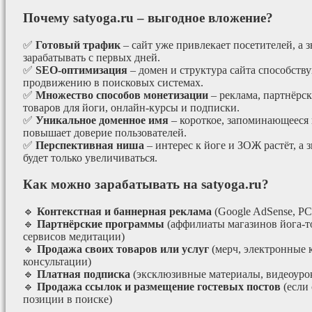
Почему satyoga.ru – выгодное вложение?
✅
Готовый трафик
– сайт уже привлекает посетителей, а з
зарабатывать с первых дней.
✅
SEO-оптимизация
– домен и структура сайта способст
продвижению в поисковых системах.
✅
Множество способов монетизации
– реклама, партнёрс
товаров для йоги, онлайн-курсы и подписки.
✅
Уникальное доменное имя
– короткое, запоминающееся 
повышает доверие пользователей.
✅
Перспективная ниша
– интерес к йоге и ЗОЖ растёт, а 
будет только увеличиваться.
Как можно зарабатывать на satyoga.ru?
🔹
Контекстная и баннерная реклама
(Google AdSense, РС
🔹
Партнёрские программы
(аффилиаты магазинов йога-т
сервисов медитации)
🔹
Продажа своих товаров или услуг
(мерч, электронные 
консультации)
🔹
Платная подписка
(эксклюзивные материалы, видеоурок
🔹
Продажа ссылок и размещение гостевых постов
(если
позиции в поиске)