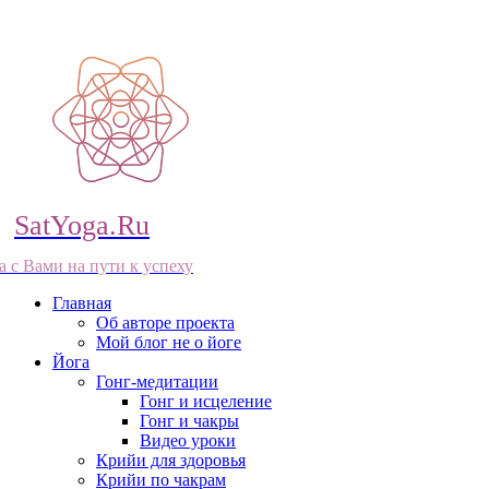
SatYoga.Ru
а с Вами на пути к успеху
Главная
Об авторе проекта
Мой блог не о йоге
Йога
Гонг-медитации
Гонг и исцеление
Гонг и чакры
Видео уроки
Крийи для здоровья
Крийи по чакрам