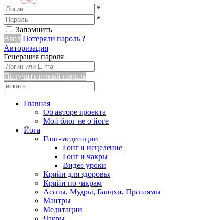
*
*
Запомнить
Вход
Потеряли пароль ?
Авторизация
Генерация пароля
Получить новый пароль
Главная
Об авторе проекта
Мой блог не о йоге
Йога
Гонг-медитации
Гонг и исцеление
Гонг и чакры
Видео уроки
Крийи для здоровья
Крийи по чакрам
Асаны, Мудры, Бандхи, Пранаямы
Мантры
Медитации
Чакры