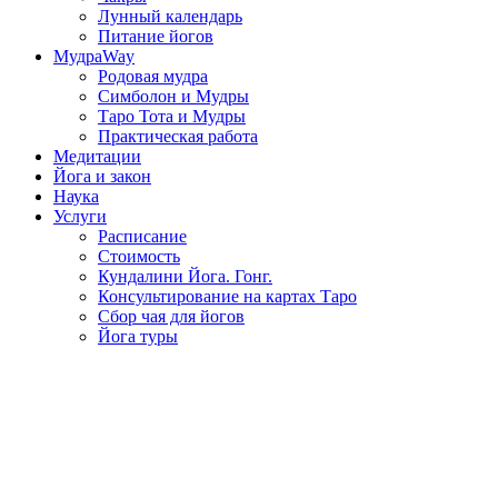
Лунный календарь
Питание йогов
МудраWay
Родовая мудра
Симболон и Мудры
Таро Тота и Мудры
Практическая работа
Медитации
Йога и закон
Наука
Услуги
Расписание
Стоимость
Кундалини Йога. Гонг.
Консультирование на картах Таро
Сбор чая для йогов
Йога туры