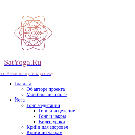
SatYoga.Ru
а с Вами на пути к успеху
Главная
Об авторе проекта
Мой блог не о йоге
Йога
Гонг-медитации
Гонг и исцеление
Гонг и чакры
Видео уроки
Крийи для здоровья
Крийи по чакрам