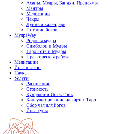
Асаны, Мудры, Бандхи, Пранаямы
Мантры
Медитации
Чакры
Лунный календарь
Питание йогов
МудраWay
Родовая мудра
Симболон и Мудры
Таро Тота и Мудры
Практическая работа
Медитации
Йога и закон
Наука
Услуги
Расписание
Стоимость
Кундалини Йога. Гонг.
Консультирование на картах Таро
Сбор чая для йогов
Йога туры