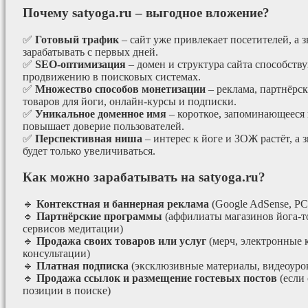
Почему satyoga.ru – выгодное вложение?
✅
Готовый трафик
– сайт уже привлекает посетителей, а з
зарабатывать с первых дней.
✅
SEO-оптимизация
– домен и структура сайта способст
продвижению в поисковых системах.
✅
Множество способов монетизации
– реклама, партнёрс
товаров для йоги, онлайн-курсы и подписки.
✅
Уникальное доменное имя
– короткое, запоминающееся 
повышает доверие пользователей.
✅
Перспективная ниша
– интерес к йоге и ЗОЖ растёт, а 
будет только увеличиваться.
Как можно зарабатывать на satyoga.ru?
🔹
Контекстная и баннерная реклама
(Google AdSense, РС
🔹
Партнёрские программы
(аффилиаты магазинов йога-т
сервисов медитации)
🔹
Продажа своих товаров или услуг
(мерч, электронные 
консультации)
🔹
Платная подписка
(эксклюзивные материалы, видеоурок
🔹
Продажа ссылок и размещение гостевых постов
(если
позиции в поиске)