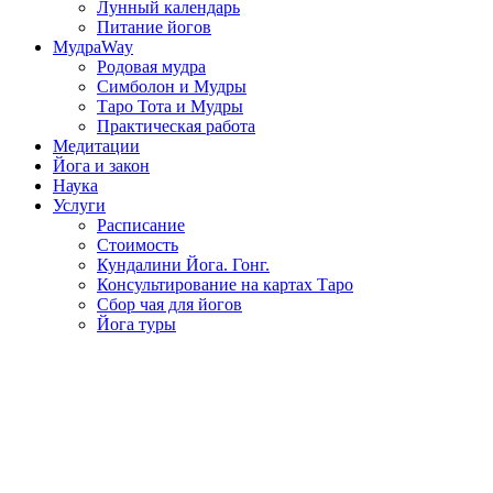
Лунный календарь
Питание йогов
МудраWay
Родовая мудра
Симболон и Мудры
Таро Тота и Мудры
Практическая работа
Медитации
Йога и закон
Наука
Услуги
Расписание
Стоимость
Кундалини Йога. Гонг.
Консультирование на картах Таро
Сбор чая для йогов
Йога туры