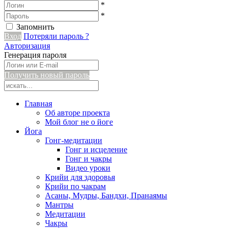
*
*
Запомнить
Вход
Потеряли пароль ?
Авторизация
Генерация пароля
Получить новый пароль
Главная
Об авторе проекта
Мой блог не о йоге
Йога
Гонг-медитации
Гонг и исцеление
Гонг и чакры
Видео уроки
Крийи для здоровья
Крийи по чакрам
Асаны, Мудры, Бандхи, Пранаямы
Мантры
Медитации
Чакры