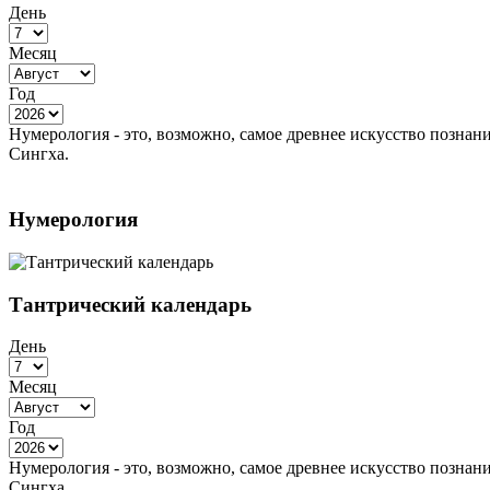
День
Месяц
Год
Нумерология - это, возможно, самое древнее искусство познан
Сингха.
Нумерология
Тантрический календарь
День
Месяц
Год
Нумерология - это, возможно, самое древнее искусство познан
Сингха.