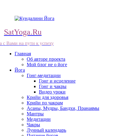
SatYoga.Ru
а с Вами на пути к успеху
Главная
Об авторе проекта
Мой блог не о йоге
Йога
Гонг-медитации
Гонг и исцеление
Гонг и чакры
Видео уроки
Крийи для здоровья
Крийи по чакрам
Асаны, Мудры, Бандхи, Пранаямы
Мантры
Медитации
Чакры
Лунный календарь
Питание йогов