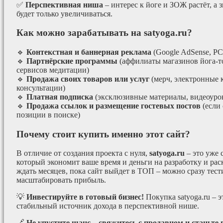
✅
Перспективная ниша
– интерес к йоге и ЗОЖ растёт, а 
будет только увеличиваться.
Как можно зарабатывать на satyoga.ru?
🔹
Контекстная и баннерная реклама
(Google AdSense, РС
🔹
Партнёрские программы
(аффилиаты магазинов йога-т
сервисов медитации)
🔹
Продажа своих товаров или услуг
(мерч, электронные 
консультации)
🔹
Платная подписка
(эксклюзивные материалы, видеоурок
🔹
Продажа ссылок и размещение гостевых постов
(если
позиции в поиске)
Почему стоит купить именно этот сайт?
В отличие от создания проекта с нуля,
satyoga.ru
– это уже
который экономит ваше время и деньги на разработку и рас
ждать месяцев, пока сайт выйдет в ТОП – можно сразу тес
масштабировать прибыль.
💡
Инвестируйте в готовый бизнес!
Покупка satyoga.ru – 
стабильный источник дохода в перспективной нише.
🔗
Не упустите шанс – свяжитесь с продавцом и станьте