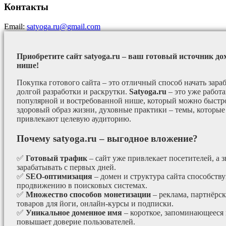
Контакты
Email:
satyoga.ru@gmail.com
Приобретите сайт satyoga.ru – ваш готовый источник до
нише!
Покупка готового сайта – это отличный способ начать зараб
долгой разработки и раскрутки.
Satyoga.ru
– это уже работ
популярной и востребованной нише, который можно быстро
здоровый образ жизни, духовные практики – темы, которые
привлекают целевую аудиторию.
Почему satyoga.ru – выгодное вложение?
✅
Готовый трафик
– сайт уже привлекает посетителей, а з
зарабатывать с первых дней.
✅
SEO-оптимизация
– домен и структура сайта способст
продвижению в поисковых системах.
✅
Множество способов монетизации
– реклама, партнёрс
товаров для йоги, онлайн-курсы и подписки.
✅
Уникальное доменное имя
– короткое, запоминающееся 
повышает доверие пользователей.