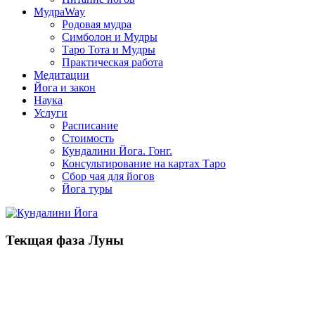
МудраWay
Родовая мудра
Симболон и Мудры
Таро Тота и Мудры
Практическая работа
Медитации
Йога и закон
Наука
Услуги
Расписание
Стоимость
Кундалини Йога. Гонг.
Консультирование на картах Таро
Сбор чая для йогов
Йога туры
Текщая фаза Луны