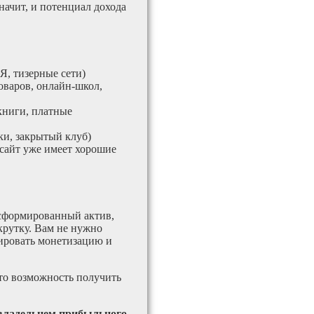
значит, и потенциал дохода
Я, тизерные сети)
оваров, онлайн-школ,
книги, платные
и, закрытый клуб)
 сайт уже имеет хорошие
 сформированный актив,
крутку. Вам не нужно
тировать монетизацию и
это возможность получить
 владельцем прибыльного