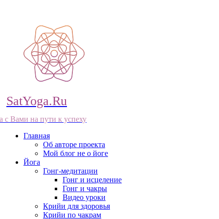
SatYoga.Ru
а с Вами на пути к успеху
Главная
Об авторе проекта
Мой блог не о йоге
Йога
Гонг-медитации
Гонг и исцеление
Гонг и чакры
Видео уроки
Крийи для здоровья
Крийи по чакрам