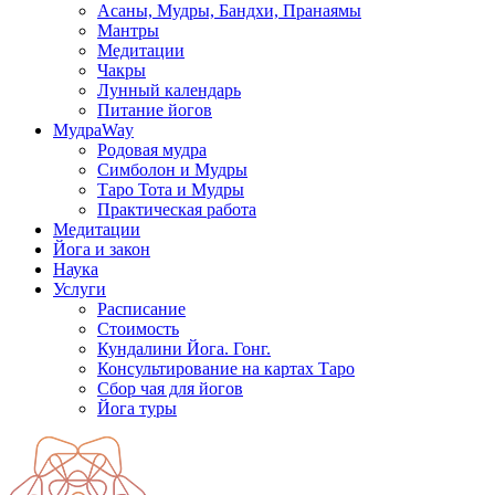
Асаны, Мудры, Бандхи, Пранаямы
Мантры
Медитации
Чакры
Лунный календарь
Питание йогов
МудраWay
Родовая мудра
Симболон и Мудры
Таро Тота и Мудры
Практическая работа
Медитации
Йога и закон
Наука
Услуги
Расписание
Стоимость
Кундалини Йога. Гонг.
Консультирование на картах Таро
Сбор чая для йогов
Йога туры