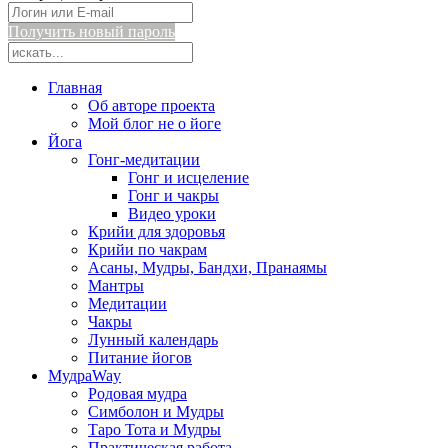
Получить новый пароль
Главная
Об авторе проекта
Мой блог не о йоге
Йога
Гонг-медитации
Гонг и исцеление
Гонг и чакры
Видео уроки
Крийи для здоровья
Крийи по чакрам
Асаны, Мудры, Бандхи, Пранаямы
Мантры
Медитации
Чакры
Лунный календарь
Питание йогов
МудраWay
Родовая мудра
Симболон и Мудры
Таро Тота и Мудры
Практическая работа