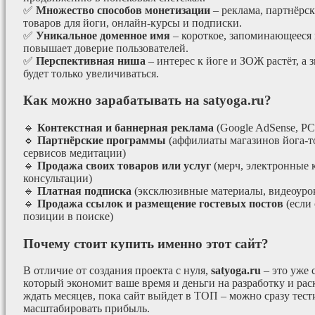
✅
Множество способов монетизации
– реклама, партнёрс
товаров для йоги, онлайн-курсы и подписки.
✅
Уникальное доменное имя
– короткое, запоминающееся 
повышает доверие пользователей.
✅
Перспективная ниша
– интерес к йоге и ЗОЖ растёт, а 
будет только увеличиваться.
Как можно зарабатывать на satyoga.ru?
🔹
Контекстная и баннерная реклама
(Google AdSense, РС
🔹
Партнёрские программы
(аффилиаты магазинов йога-т
сервисов медитации)
🔹
Продажа своих товаров или услуг
(мерч, электронные 
консультации)
🔹
Платная подписка
(эксклюзивные материалы, видеоурок
🔹
Продажа ссылок и размещение гостевых постов
(если
позиции в поиске)
Почему стоит купить именно этот сайт?
В отличие от создания проекта с нуля,
satyoga.ru
– это уже
который экономит ваше время и деньги на разработку и рас
ждать месяцев, пока сайт выйдет в ТОП – можно сразу тес
масштабировать прибыль.