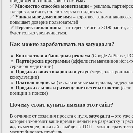
продвижению в поисковых системах.
✅
Множество способов монетизации
– реклама, партнёрс
товаров для йоги, онлайн-курсы и подписки.
✅
Уникальное доменное имя
– короткое, запоминающееся 
повышает доверие пользователей.
✅
Перспективная ниша
– интерес к йоге и ЗОЖ растёт, а 
будет только увеличиваться.
Как можно зарабатывать на satyoga.ru?
🔹
Контекстная и баннерная реклама
(Google AdSense, РС
🔹
Партнёрские программы
(аффилиаты магазинов йога-т
сервисов медитации)
🔹
Продажа своих товаров или услуг
(мерч, электронные 
консультации)
🔹
Платная подписка
(эксклюзивные материалы, видеоурок
🔹
Продажа ссылок и размещение гостевых постов
(если
позиции в поиске)
Почему стоит купить именно этот сайт?
В отличие от создания проекта с нуля,
satyoga.ru
– это уже
который экономит ваше время и деньги на разработку и рас
ждать месяцев, пока сайт выйдет в ТОП – можно сразу тес
масштабировать прибыль.