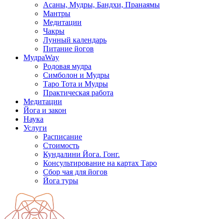
Асаны, Мудры, Бандхи, Пранаямы
Мантры
Медитации
Чакры
Лунный календарь
Питание йогов
МудраWay
Родовая мудра
Симболон и Мудры
Таро Тота и Мудры
Практическая работа
Медитации
Йога и закон
Наука
Услуги
Расписание
Стоимость
Кундалини Йога. Гонг.
Консультирование на картах Таро
Сбор чая для йогов
Йога туры