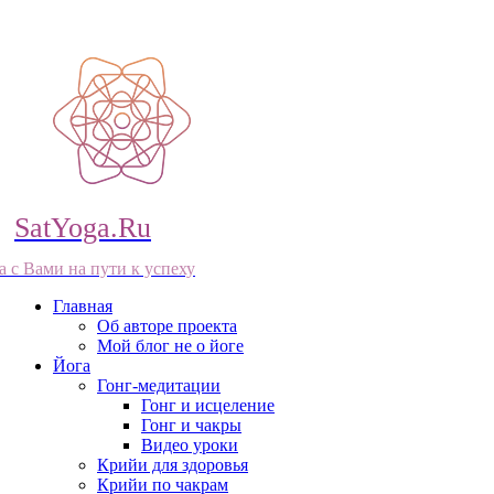
SatYoga.Ru
а с Вами на пути к успеху
Главная
Об авторе проекта
Мой блог не о йоге
Йога
Гонг-медитации
Гонг и исцеление
Гонг и чакры
Видео уроки
Крийи для здоровья
Крийи по чакрам