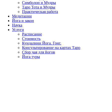
Симболон и Мудры
Таро Тота и Мудры
Практическая работа
Медитации
Йога и закон
Наука
Услуги
Расписание
Стоимость
Кундалини Йога. Гонг.
Консультирование на картах Таро
Сбор чая для йогов
Йога туры