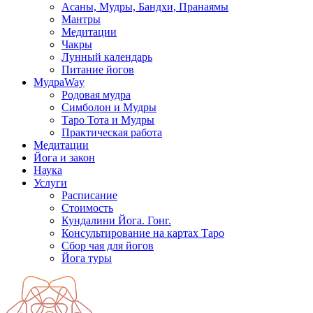
Асаны, Мудры, Бандхи, Пранаямы
Мантры
Медитации
Чакры
Лунный календарь
Питание йогов
МудраWay
Родовая мудра
Симболон и Мудры
Таро Тота и Мудры
Практическая работа
Медитации
Йога и закон
Наука
Услуги
Расписание
Стоимость
Кундалини Йога. Гонг.
Консультирование на картах Таро
Сбор чая для йогов
Йога туры