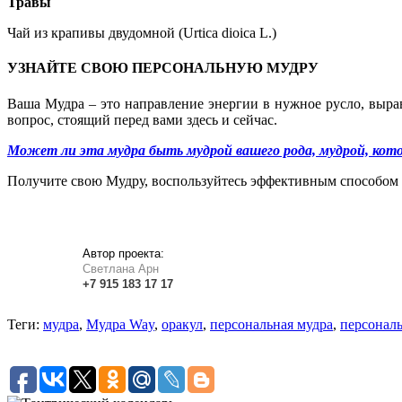
Травы
Чай из крапивы двудомной (Urtica dioica L.)
УЗНАЙТЕ СВОЮ ПЕРСОНАЛЬНУЮ МУДРУ
Ваша Мудра – это направление энергии в нужное русло, выр
вопрос, стоящий перед вами здесь и сейчас.
Может ли эта мудра быть мудрой вашего рода, мудрой, кото
Получите свою Мудру, воспользуйтесь эффективным способом 
Автор проекта:
Светлана Арн
+7
915
183
17 17
Теги:
мудра
,
Мудра Way
,
оракул
,
персональная мудра
,
персонал