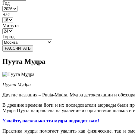
Год
Час
Минута
Город
РАССЧИТАТЬ
Пуута Мудра
Пуута Мудра
Другие названия – Puuta-Mudra, Мудра детоксикации и обеззар
В древние времена йоги и их последователи аюрведы были пре
Мудра Пуута направлена на удаление из организмов шлаков 
Узнайте, насколько эта мудра подходит вам!
Практика мудры помогает удалить как физические, так и э