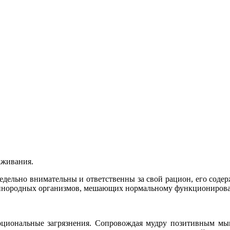
аживания.
дельно внимательны и ответственны за свой рацион, его содер
и инородных организмов, мешающих нормальному функциониров
моциональные загрязнения. Сопровождая мудру позитивным мы