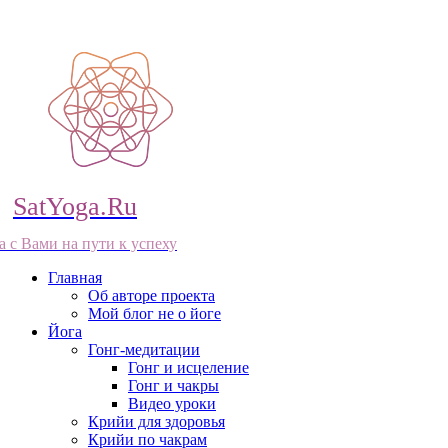
SatYoga.Ru
а с Вами на пути к успеху
Главная
Об авторе проекта
Мой блог не о йоге
Йога
Гонг-медитации
Гонг и исцеление
Гонг и чакры
Видео уроки
Крийи для здоровья
Крийи по чакрам