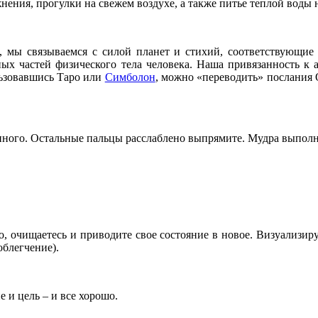
ения, прогулки на свежем воздухе, а также питье теплой воды
, мы связываемся с силой планет и стихий, соответствующие 
ных частей физического тела человека. Наша привязанность к
льзовавшись Таро или
Симболон
, можно «переводить» послания 
ного. Остальные пальцы расслаблено выпрямите. Мудра выполн
го, очищаетесь и приводите свое состояние в новое. Визуализи
облегчение).
 и цель – и все хорошо.