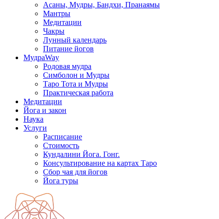
Асаны, Мудры, Бандхи, Пранаямы
Мантры
Медитации
Чакры
Лунный календарь
Питание йогов
МудраWay
Родовая мудра
Симболон и Мудры
Таро Тота и Мудры
Практическая работа
Медитации
Йога и закон
Наука
Услуги
Расписание
Стоимость
Кундалини Йога. Гонг.
Консультирование на картах Таро
Сбор чая для йогов
Йога туры