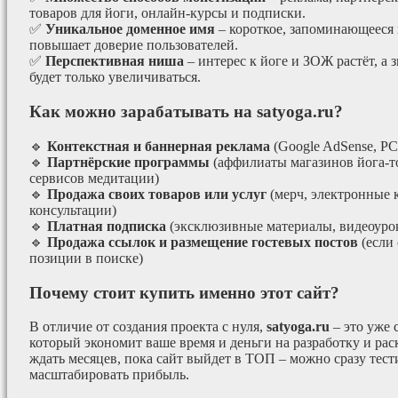
товаров для йоги, онлайн-курсы и подписки.
✅
Уникальное доменное имя
– короткое, запоминающееся 
повышает доверие пользователей.
✅
Перспективная ниша
– интерес к йоге и ЗОЖ растёт, а 
будет только увеличиваться.
Как можно зарабатывать на satyoga.ru?
🔹
Контекстная и баннерная реклама
(Google AdSense, РС
🔹
Партнёрские программы
(аффилиаты магазинов йога-т
сервисов медитации)
🔹
Продажа своих товаров или услуг
(мерч, электронные 
консультации)
🔹
Платная подписка
(эксклюзивные материалы, видеоурок
🔹
Продажа ссылок и размещение гостевых постов
(если
позиции в поиске)
Почему стоит купить именно этот сайт?
В отличие от создания проекта с нуля,
satyoga.ru
– это уже
который экономит ваше время и деньги на разработку и рас
ждать месяцев, пока сайт выйдет в ТОП – можно сразу тес
масштабировать прибыль.