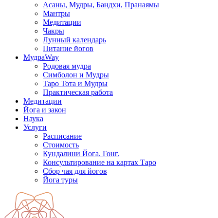
Асаны, Мудры, Бандхи, Пранаямы
Мантры
Медитации
Чакры
Лунный календарь
Питание йогов
МудраWay
Родовая мудра
Симболон и Мудры
Таро Тота и Мудры
Практическая работа
Медитации
Йога и закон
Наука
Услуги
Расписание
Стоимость
Кундалини Йога. Гонг.
Консультирование на картах Таро
Сбор чая для йогов
Йога туры