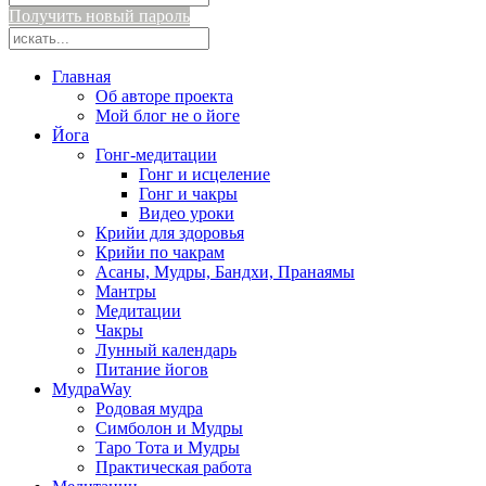
Получить новый пароль
Главная
Об авторе проекта
Мой блог не о йоге
Йога
Гонг-медитации
Гонг и исцеление
Гонг и чакры
Видео уроки
Крийи для здоровья
Крийи по чакрам
Асаны, Мудры, Бандхи, Пранаямы
Мантры
Медитации
Чакры
Лунный календарь
Питание йогов
МудраWay
Родовая мудра
Симболон и Мудры
Таро Тота и Мудры
Практическая работа