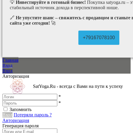
💡
Инвестируйте в готовый бизнес!
Покупка satyoga.ru – 
стабильный источник дохода в перспективной нише.
🔗
Не упустите шанс – свяжитесь с продавцом и станьте
сайта уже сегодня!
🚀
+79167078100
Главная
Вход
Вход
Авторизация
SatYoga.Ru - всегда с Вами на пути к успеху
*
*
Запомнить
Вход
Потеряли пароль ?
Авторизация
Генерация пароля