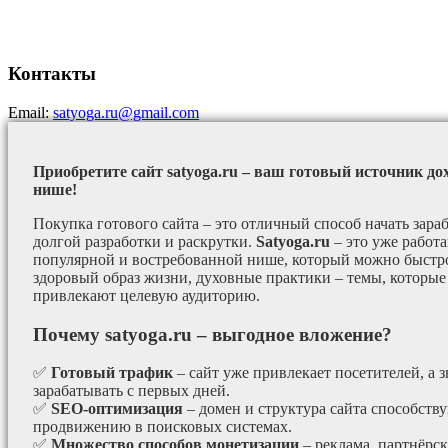
Контакты
Email:
satyoga.ru@gmail.com
Приобретите сайт satyoga.ru – ваш готовый источник до
нише!
Покупка готового сайта – это отличный способ начать зараб
долгой разработки и раскрутки.
Satyoga.ru
– это уже работ
популярной и востребованной нише, который можно быстро
здоровый образ жизни, духовные практики – темы, которые
привлекают целевую аудиторию.
Почему satyoga.ru – выгодное вложение?
✅
Готовый трафик
– сайт уже привлекает посетителей, а з
зарабатывать с первых дней.
✅
SEO-оптимизация
– домен и структура сайта способст
продвижению в поисковых системах.
✅
Множество способов монетизации
– реклама, партнёрс