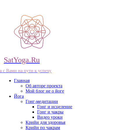
SatYoga.Ru
а с Вами на пути к успеху
Главная
Об авторе проекта
Мой блог не о йоге
Йога
Гонг-медитации
Гонг и исцеление
Гонг и чакры
Видео уроки
Крийи для здоровья
Крийи по чакрам