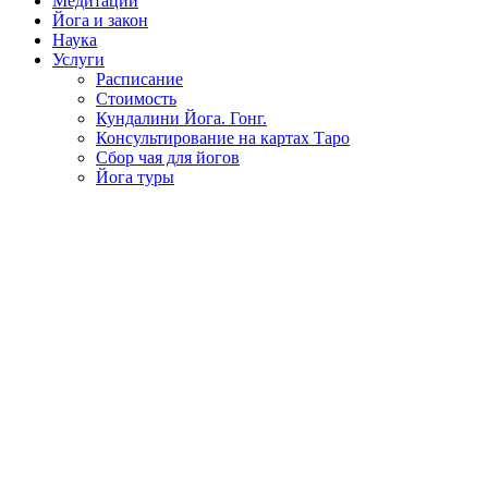
Медитации
Йога и закон
Наука
Услуги
Расписание
Стоимость
Кундалини Йога. Гонг.
Консультирование на картах Таро
Сбор чая для йогов
Йога туры