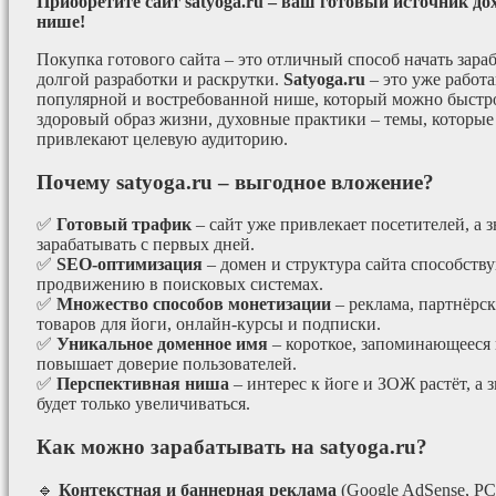
Приобретите сайт satyoga.ru – ваш готовый источник до
нише!
Покупка готового сайта – это отличный способ начать зараб
долгой разработки и раскрутки.
Satyoga.ru
– это уже работ
популярной и востребованной нише, который можно быстро
здоровый образ жизни, духовные практики – темы, которые
привлекают целевую аудиторию.
Почему satyoga.ru – выгодное вложение?
✅
Готовый трафик
– сайт уже привлекает посетителей, а з
зарабатывать с первых дней.
✅
SEO-оптимизация
– домен и структура сайта способст
продвижению в поисковых системах.
✅
Множество способов монетизации
– реклама, партнёрс
товаров для йоги, онлайн-курсы и подписки.
✅
Уникальное доменное имя
– короткое, запоминающееся 
повышает доверие пользователей.
✅
Перспективная ниша
– интерес к йоге и ЗОЖ растёт, а 
будет только увеличиваться.
Как можно зарабатывать на satyoga.ru?
🔹
Контекстная и баннерная реклама
(Google AdSense, РС