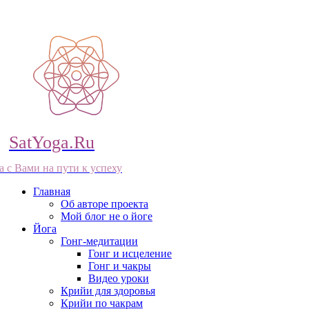
SatYoga.Ru
а с Вами на пути к успеху
Главная
Об авторе проекта
Мой блог не о йоге
Йога
Гонг-медитации
Гонг и исцеление
Гонг и чакры
Видео уроки
Крийи для здоровья
Крийи по чакрам