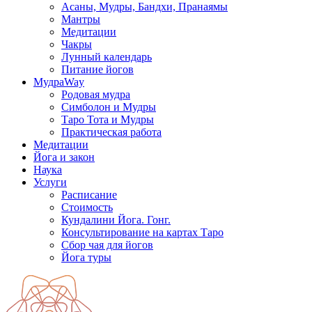
Асаны, Мудры, Бандхи, Пранаямы
Мантры
Медитации
Чакры
Лунный календарь
Питание йогов
МудраWay
Родовая мудра
Симболон и Мудры
Таро Тота и Мудры
Практическая работа
Медитации
Йога и закон
Наука
Услуги
Расписание
Стоимость
Кундалини Йога. Гонг.
Консультирование на картах Таро
Сбор чая для йогов
Йога туры