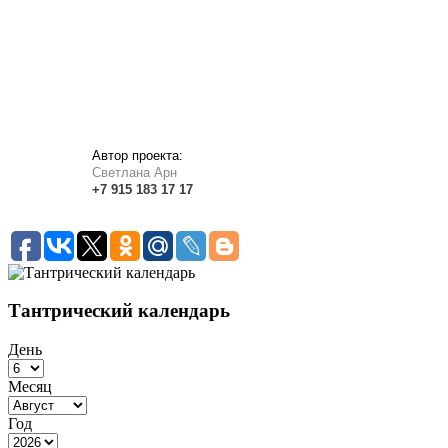
Автор проекта:
Светлана Арн
+7
915
183
17 17
Тантрический календарь
День
Месяц
Год