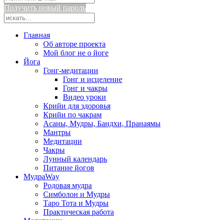
Получить новый пароль
Главная
Об авторе проекта
Мой блог не о йоге
Йога
Гонг-медитации
Гонг и исцеление
Гонг и чакры
Видео уроки
Крийи для здоровья
Крийи по чакрам
Асаны, Мудры, Бандхи, Пранаямы
Мантры
Медитации
Чакры
Лунный календарь
Питание йогов
МудраWay
Родовая мудра
Симболон и Мудры
Таро Тота и Мудры
Практическая работа