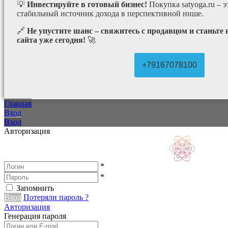
💡
Инвестируйте в готовый бизнес!
Покупка satyoga.ru – 
стабильный источник дохода в перспективной нише.
🔗
Не упустите шанс – свяжитесь с продавцом и станьте
сайта уже сегодня!
🚀
+79167078100
Главная
Вход
Вход
Авторизация
*
*
Запомнить
Вход
Потеряли пароль ?
Авторизация
Генерация пароля