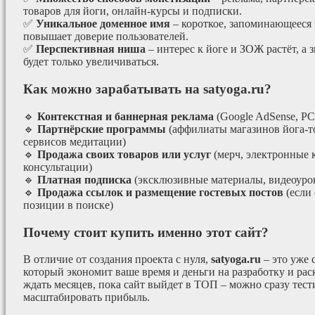
товаров для йоги, онлайн-курсы и подписки.
✅
Уникальное доменное имя
– короткое, запоминающееся 
повышает доверие пользователей.
✅
Перспективная ниша
– интерес к йоге и ЗОЖ растёт, а 
будет только увеличиваться.
Как можно зарабатывать на satyoga.ru?
🔹
Контекстная и баннерная реклама
(Google AdSense, РС
🔹
Партнёрские программы
(аффилиаты магазинов йога-т
сервисов медитации)
🔹
Продажа своих товаров или услуг
(мерч, электронные 
консультации)
🔹
Платная подписка
(эксклюзивные материалы, видеоурок
🔹
Продажа ссылок и размещение гостевых постов
(если
позиции в поиске)
Почему стоит купить именно этот сайт?
В отличие от создания проекта с нуля,
satyoga.ru
– это уже
который экономит ваше время и деньги на разработку и рас
ждать месяцев, пока сайт выйдет в ТОП – можно сразу тес
масштабировать прибыль.