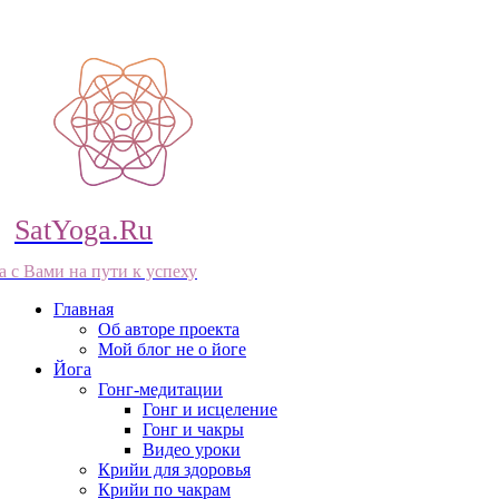
SatYoga.Ru
а с Вами на пути к успеху
Главная
Об авторе проекта
Мой блог не о йоге
Йога
Гонг-медитации
Гонг и исцеление
Гонг и чакры
Видео уроки
Крийи для здоровья
Крийи по чакрам