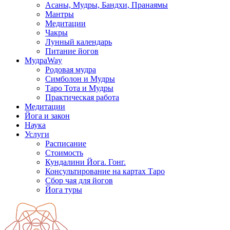
Асаны, Мудры, Бандхи, Пранаямы
Мантры
Медитации
Чакры
Лунный календарь
Питание йогов
МудраWay
Родовая мудра
Симболон и Мудры
Таро Тота и Мудры
Практическая работа
Медитации
Йога и закон
Наука
Услуги
Расписание
Стоимость
Кундалини Йога. Гонг.
Консультирование на картах Таро
Сбор чая для йогов
Йога туры