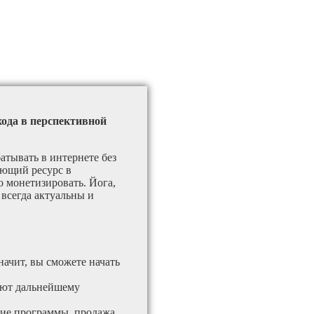
хода в перспективной
атывать в интернете без
ающий ресурс в
 монетизировать. Йога,
 всегда актуальны и
начит, вы сможете начать
вуют дальнейшему
кие программы, продажа