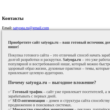
Контакты
Email:
satyoga.ru@gmail.com
Приобретите сайт satyoga.ru – ваш готовый источник до
нише!
Покупка готового сайта – это отличный способ начать зараб
долгой разработки и раскрутки.
Satyoga.ru
– это уже работ
популярной и востребованной нише, который можно быстро
здоровый образ жизни, духовные практики – темы, которые
привлекают целевую аудиторию.
Почему satyoga.ru – выгодное вложение?
✅
Готовый трафик
– сайт уже привлекает посетителей, а з
зарабатывать с первых дней.
✅
SEO-оптимизация
– домен и структура сайта способст
продвижению в поисковых системах.
✅
Множество способов монетизации
– реклама, партнёрс