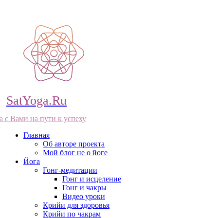
SatYoga.Ru
а с Вами на пути к успеху
Главная
Об авторе проекта
Мой блог не о йоге
Йога
Гонг-медитации
Гонг и исцеление
Гонг и чакры
Видео уроки
Крийи для здоровья
Крийи по чакрам