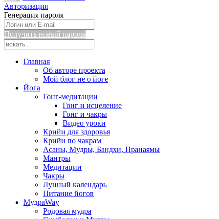
Авторизация
Генерация пароля
Получить новый пароль
Главная
Об авторе проекта
Мой блог не о йоге
Йога
Гонг-медитации
Гонг и исцеление
Гонг и чакры
Видео уроки
Крийи для здоровья
Крийи по чакрам
Асаны, Мудры, Бандхи, Пранаямы
Мантры
Медитации
Чакры
Лунный календарь
Питание йогов
МудраWay
Родовая мудра