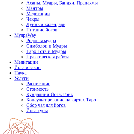
Асаны, Мудры, Бандхи, Пранаямы
Мантры
Медитации
Чакры
Лунный календарь
Питание йогов
МудраWay
Родовая мудра
Симболон и Мудры
Таро Тота и Мудры
Практическая работа
Медитации
Йога и закон
Наука
Услуги
Расписание
Стоимость
Кундалини Йога. Гонг.
Консультирование на картах Таро
Сбор чая для йогов
Йога туры