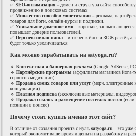
✅
SEO-оптимизация
– домен и структура сайта способст
продвижению в поисковых системах.
✅
Множество способов монетизации
– реклама, партнёрс
товаров для йоги, онлайн-курсы и подписки.
✅
Уникальное доменное имя
– короткое, запоминающееся 
повышает доверие пользователей.
✅
Перспективная ниша
– интерес к йоге и ЗОЖ растёт, а 
будет только увеличиваться.
Как можно зарабатывать на satyoga.ru?
🔹
Контекстная и баннерная реклама
(Google AdSense, РС
🔹
Партнёрские программы
(аффилиаты магазинов йога-т
сервисов медитации)
🔹
Продажа своих товаров или услуг
(мерч, электронные 
консультации)
🔹
Платная подписка
(эксклюзивные материалы, видеоурок
🔹
Продажа ссылок и размещение гостевых постов
(если
позиции в поиске)
Почему стоит купить именно этот сайт?
В отличие от создания проекта с нуля,
satyoga.ru
– это уже
который экономит ваше время и деньги на разработку и рас