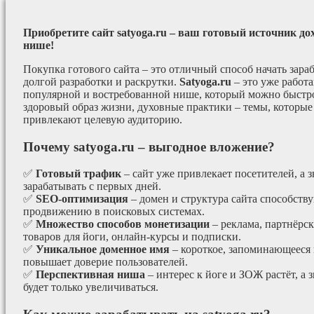
Приобретите сайт satyoga.ru – ваш готовый источник до
нише!
Покупка готового сайта – это отличный способ начать зараб
долгой разработки и раскрутки.
Satyoga.ru
– это уже работ
популярной и востребованной нише, который можно быстро
здоровый образ жизни, духовные практики – темы, которые
привлекают целевую аудиторию.
Почему satyoga.ru – выгодное вложение?
✅
Готовый трафик
– сайт уже привлекает посетителей, а з
зарабатывать с первых дней.
✅
SEO-оптимизация
– домен и структура сайта способст
продвижению в поисковых системах.
✅
Множество способов монетизации
– реклама, партнёрс
товаров для йоги, онлайн-курсы и подписки.
✅
Уникальное доменное имя
– короткое, запоминающееся 
повышает доверие пользователей.
✅
Перспективная ниша
– интерес к йоге и ЗОЖ растёт, а 
будет только увеличиваться.