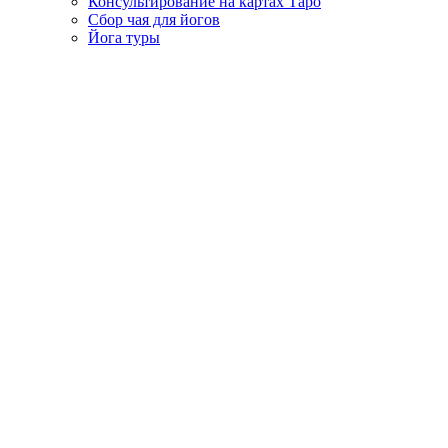
Консультирование на картах Таро
Сбор чая для йогов
Йога туры