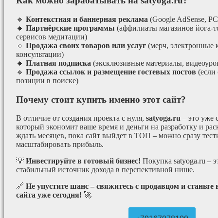
Как можно зарабатывать на satyoga.ru?
🔹
Контекстная и баннерная реклама
(Google AdSense, РС
🔹
Партнёрские программы
(аффилиаты магазинов йога-т
сервисов медитации)
🔹
Продажа своих товаров или услуг
(мерч, электронные 
консультации)
🔹
Платная подписка
(эксклюзивные материалы, видеоурок
🔹
Продажа ссылок и размещение гостевых постов
(если
позиции в поиске)
Почему стоит купить именно этот сайт?
В отличие от создания проекта с нуля,
satyoga.ru
– это уже
который экономит ваше время и деньги на разработку и рас
ждать месяцев, пока сайт выйдет в ТОП – можно сразу тес
масштабировать прибыль.
💡
Инвестируйте в готовый бизнес!
Покупка satyoga.ru – 
стабильный источник дохода в перспективной нише.
🔗
Не упустите шанс – свяжитесь с продавцом и станьте
сайта уже сегодня!
🚀