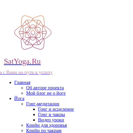
SatYoga.Ru
а с Вами на пути к успеху
Главная
Об авторе проекта
Мой блог не о йоге
Йога
Гонг-медитации
Гонг и исцеление
Гонг и чакры
Видео уроки
Крийи для здоровья
Крийи по чакрам