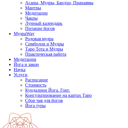
Асаны, Мудры, Бандхи, Пранаямы
Мантры
Медитации
Чакры
Лунный календарь
Питание йогов
МудраWay
Родовая мудра
Симболон и Мудры
Таро Тота и Мудры
Практическая работа
Медитации
Йога и закон
Наука
Услуги
Расписание
Стоимость
Кундалини Йога. Гонг.
Консультирование на картах Таро
Сбор чая для йогов
Йога туры