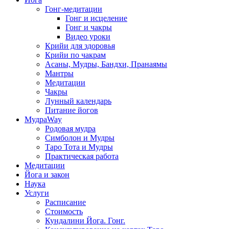
Гонг-медитации
Гонг и исцеление
Гонг и чакры
Видео уроки
Крийи для здоровья
Крийи по чакрам
Асаны, Мудры, Бандхи, Пранаямы
Мантры
Медитации
Чакры
Лунный календарь
Питание йогов
МудраWay
Родовая мудра
Симболон и Мудры
Таро Тота и Мудры
Практическая работа
Медитации
Йога и закон
Наука
Услуги
Расписание
Стоимость
Кундалини Йога. Гонг.