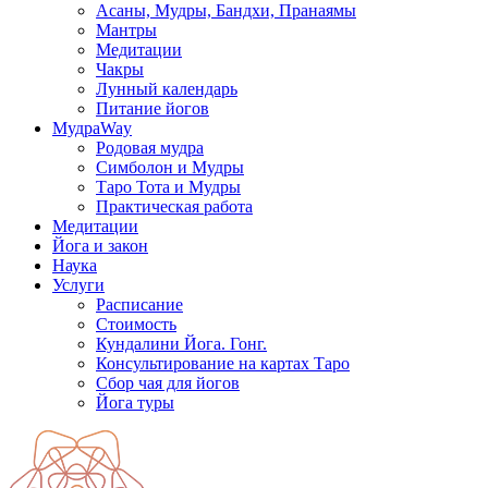
Асаны, Мудры, Бандхи, Пранаямы
Мантры
Медитации
Чакры
Лунный календарь
Питание йогов
МудраWay
Родовая мудра
Симболон и Мудры
Таро Тота и Мудры
Практическая работа
Медитации
Йога и закон
Наука
Услуги
Расписание
Стоимость
Кундалини Йога. Гонг.
Консультирование на картах Таро
Сбор чая для йогов
Йога туры