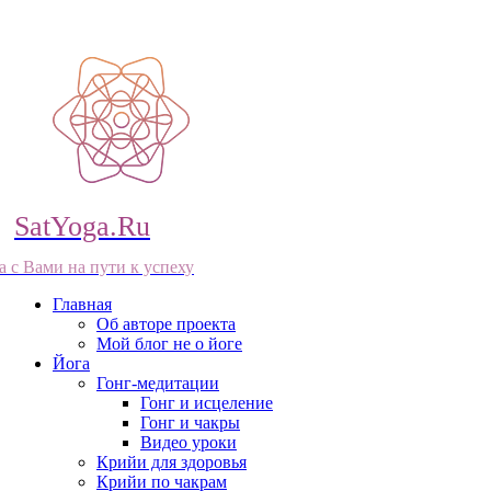
SatYoga.Ru
а с Вами на пути к успеху
Главная
Об авторе проекта
Мой блог не о йоге
Йога
Гонг-медитации
Гонг и исцеление
Гонг и чакры
Видео уроки
Крийи для здоровья
Крийи по чакрам