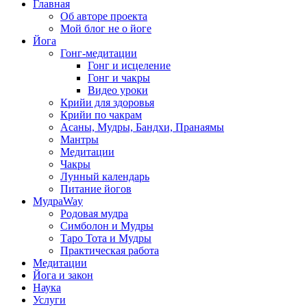
Главная
Об авторе проекта
Мой блог не о йоге
Йога
Гонг-медитации
Гонг и исцеление
Гонг и чакры
Видео уроки
Крийи для здоровья
Крийи по чакрам
Асаны, Мудры, Бандхи, Пранаямы
Мантры
Медитации
Чакры
Лунный календарь
Питание йогов
МудраWay
Родовая мудра
Симболон и Мудры
Таро Тота и Мудры
Практическая работа
Медитации
Йога и закон
Наука
Услуги