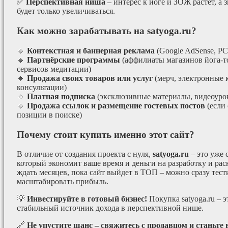
✅
Перспективная ниша
– интерес к йоге и ЗОЖ растёт, а 
будет только увеличиваться.
Как можно зарабатывать на satyoga.ru?
🔹
Контекстная и баннерная реклама
(Google AdSense, РС
🔹
Партнёрские программы
(аффилиаты магазинов йога-т
сервисов медитации)
🔹
Продажа своих товаров или услуг
(мерч, электронные 
консультации)
🔹
Платная подписка
(эксклюзивные материалы, видеоурок
🔹
Продажа ссылок и размещение гостевых постов
(если
позиции в поиске)
Почему стоит купить именно этот сайт?
В отличие от создания проекта с нуля,
satyoga.ru
– это уже
который экономит ваше время и деньги на разработку и рас
ждать месяцев, пока сайт выйдет в ТОП – можно сразу тес
масштабировать прибыль.
💡
Инвестируйте в готовый бизнес!
Покупка satyoga.ru – 
стабильный источник дохода в перспективной нише.
🔗
Не упустите шанс – свяжитесь с продавцом и станьте