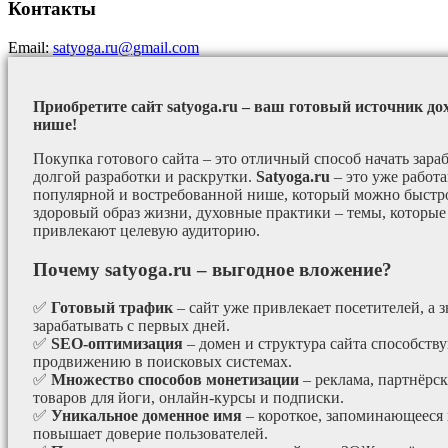
Контакты
Email:
satyoga.ru@gmail.com
Приобретите сайт satyoga.ru – ваш готовый источник до
нише!
Покупка готового сайта – это отличный способ начать зараб
долгой разработки и раскрутки.
Satyoga.ru
– это уже работ
популярной и востребованной нише, который можно быстро
здоровый образ жизни, духовные практики – темы, которые
привлекают целевую аудиторию.
Почему satyoga.ru – выгодное вложение?
✅
Готовый трафик
– сайт уже привлекает посетителей, а з
зарабатывать с первых дней.
✅
SEO-оптимизация
– домен и структура сайта способст
продвижению в поисковых системах.
✅
Множество способов монетизации
– реклама, партнёрс
товаров для йоги, онлайн-курсы и подписки.
✅
Уникальное доменное имя
– короткое, запоминающееся 
повышает доверие пользователей.