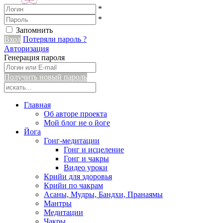
*
*
Запомнить
Вход
Потеряли пароль ?
Авторизация
Генерация пароля
Получить новый пароль
Главная
Об авторе проекта
Мой блог не о йоге
Йога
Гонг-медитации
Гонг и исцеление
Гонг и чакры
Видео уроки
Крийи для здоровья
Крийи по чакрам
Асаны, Мудры, Бандхи, Пранаямы
Мантры
Медитации
Чакры