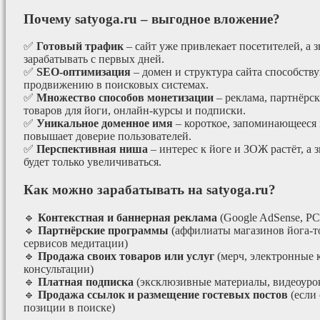
Почему satyoga.ru – выгодное вложение?
✅
Готовый трафик
– сайт уже привлекает посетителей, а з
зарабатывать с первых дней.
✅
SEO-оптимизация
– домен и структура сайта способст
продвижению в поисковых системах.
✅
Множество способов монетизации
– реклама, партнёрс
товаров для йоги, онлайн-курсы и подписки.
✅
Уникальное доменное имя
– короткое, запоминающееся 
повышает доверие пользователей.
✅
Перспективная ниша
– интерес к йоге и ЗОЖ растёт, а 
будет только увеличиваться.
Как можно зарабатывать на satyoga.ru?
🔹
Контекстная и баннерная реклама
(Google AdSense, РС
🔹
Партнёрские программы
(аффилиаты магазинов йога-т
сервисов медитации)
🔹
Продажа своих товаров или услуг
(мерч, электронные 
консультации)
🔹
Платная подписка
(эксклюзивные материалы, видеоурок
🔹
Продажа ссылок и размещение гостевых постов
(если
позиции в поиске)