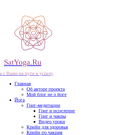
SatYoga.Ru
а с Вами на пути к успеху
Главная
Об авторе проекта
Мой блог не о йоге
Йога
Гонг-медитации
Гонг и исцеление
Гонг и чакры
Видео уроки
Крийи для здоровья
Крийи по чакрам