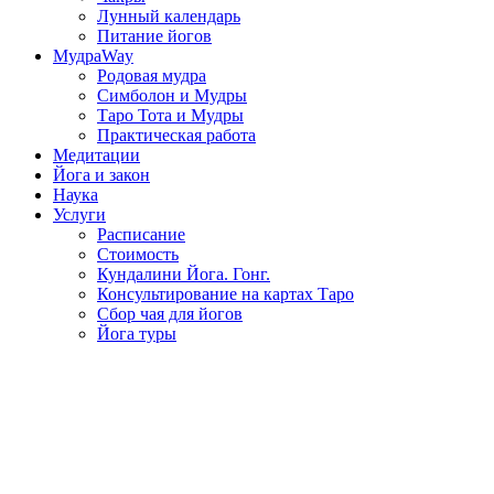
Лунный календарь
Питание йогов
МудраWay
Родовая мудра
Симболон и Мудры
Таро Тота и Мудры
Практическая работа
Медитации
Йога и закон
Наука
Услуги
Расписание
Стоимость
Кундалини Йога. Гонг.
Консультирование на картах Таро
Сбор чая для йогов
Йога туры