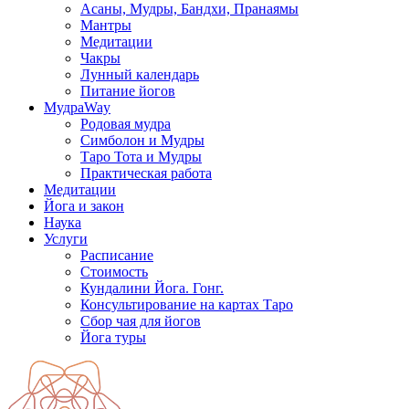
Асаны, Мудры, Бандхи, Пранаямы
Мантры
Медитации
Чакры
Лунный календарь
Питание йогов
МудраWay
Родовая мудра
Симболон и Мудры
Таро Тота и Мудры
Практическая работа
Медитации
Йога и закон
Наука
Услуги
Расписание
Стоимость
Кундалини Йога. Гонг.
Консультирование на картах Таро
Сбор чая для йогов
Йога туры