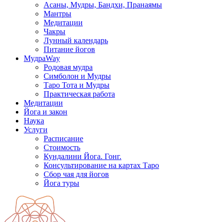
Асаны, Мудры, Бандхи, Пранаямы
Мантры
Медитации
Чакры
Лунный календарь
Питание йогов
МудраWay
Родовая мудра
Симболон и Мудры
Таро Тота и Мудры
Практическая работа
Медитации
Йога и закон
Наука
Услуги
Расписание
Стоимость
Кундалини Йога. Гонг.
Консультирование на картах Таро
Сбор чая для йогов
Йога туры