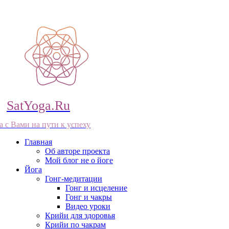
SatYoga.Ru
а с Вами на пути к успеху
Главная
Об авторе проекта
Мой блог не о йоге
Йога
Гонг-медитации
Гонг и исцеление
Гонг и чакры
Видео уроки
Крийи для здоровья
Крийи по чакрам