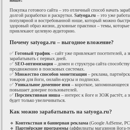
нише!
Покупка готового сайта – это отличный способ начать зараб
долгой разработки и раскрутки.
Satyoga.ru
– это уже работ
популярной и востребованной нише, который можно быстро
здоровый образ жизни, духовные практики – темы, которые
привлекают целевую аудиторию.
Почему satyoga.ru – выгодное вложение?
✅
Готовый трафик
– сайт уже привлекает посетителей, а з
зарабатывать с первых дней.
✅
SEO-оптимизация
– домен и структура сайта способст
продвижению в поисковых системах.
✅
Множество способов монетизации
– реклама, партнёрс
товаров для йоги, онлайн-курсы и подписки.
✅
Уникальное доменное имя
– короткое, запоминающееся 
повышает доверие пользователей.
✅
Перспективная ниша
– интерес к йоге и ЗОЖ растёт, а 
будет только увеличиваться.
Как можно зарабатывать на satyoga.ru?
🔹
Контекстная и баннерная реклама
(Google AdSense, РС
🔹
Партнёрские программы
(аффилиаты магазинов йога-т