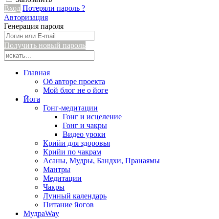
Вход
Потеряли пароль ?
Авторизация
Генерация пароля
Получить новый пароль
Главная
Об авторе проекта
Мой блог не о йоге
Йога
Гонг-медитации
Гонг и исцеление
Гонг и чакры
Видео уроки
Крийи для здоровья
Крийи по чакрам
Асаны, Мудры, Бандхи, Пранаямы
Мантры
Медитации
Чакры
Лунный календарь
Питание йогов
МудраWay