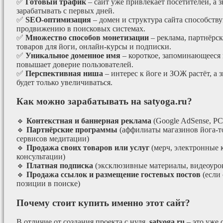
✅
Готовый трафик
– сайт уже привлекает посетителей, а з
зарабатывать с первых дней.
✅
SEO-оптимизация
– домен и структура сайта способст
продвижению в поисковых системах.
✅
Множество способов монетизации
– реклама, партнёрс
товаров для йоги, онлайн-курсы и подписки.
✅
Уникальное доменное имя
– короткое, запоминающееся 
повышает доверие пользователей.
✅
Перспективная ниша
– интерес к йоге и ЗОЖ растёт, а 
будет только увеличиваться.
Как можно зарабатывать на satyoga.ru?
🔹
Контекстная и баннерная реклама
(Google AdSense, РС
🔹
Партнёрские программы
(аффилиаты магазинов йога-т
сервисов медитации)
🔹
Продажа своих товаров или услуг
(мерч, электронные 
консультации)
🔹
Платная подписка
(эксклюзивные материалы, видеоурок
🔹
Продажа ссылок и размещение гостевых постов
(если
позиции в поиске)
Почему стоит купить именно этот сайт?
В отличие от создания проекта с нуля,
satyoga.ru
– это уже