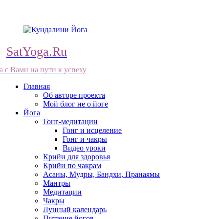
SatYoga.Ru
а с Вами на пути к успеху
Главная
Об авторе проекта
Мой блог не о йоге
Йога
Гонг-медитации
Гонг и исцеление
Гонг и чакры
Видео уроки
Крийи для здоровья
Крийи по чакрам
Асаны, Мудры, Бандхи, Пранаямы
Мантры
Медитации
Чакры
Лунный календарь
Питание йогов