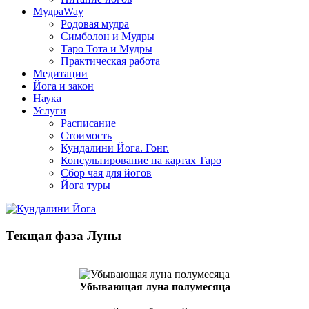
МудраWay
Родовая мудра
Симболон и Мудры
Таро Тота и Мудры
Практическая работа
Медитации
Йога и закон
Наука
Услуги
Расписание
Стоимость
Кундалини Йога. Гонг.
Консультирование на картах Таро
Сбор чая для йогов
Йога туры
Текщая фаза Луны
Убывающая луна полумесяца