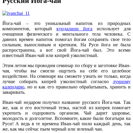
Русский Йога-чай
Йога-чай – это уникальный напиток из природных
компонентов, который
кундалини йога
использует для
очищения физического и ментального тела человека. С
давних времен напиток помогал йогам сохранять свое тело
сильным, выносливым и крепким. На Руси йога не была
распространена, а вот свой Йога-чай был. Это всеми
известный Иван-чай или кипрей узколистный.
Этим летом мы проводим семинар по сбору и заготовке Иван-
чая, чтобы вы смогли ощутить на себе его целебное
воздействие. На семинаре вы сможете узнать не только, когда
лучше собирать кипрей узколистный согласно
лунному
календарю
, но и как его правильно обрабатывать, хранить и
заваривать.
Иван-чай недаром получил название русского Йога-чая. Так
же, как и его восточный тезка, настой из кипрея помогает
укрепить и оздоровить организм. Чай дарит здоровье,
молодость и долголетие. Вспомните, какие были богатыри на
Руси! А ведь в те времена Иван-чай пили каждый день, так
же, как мы сейчас пьем черный или зеленый чаи.