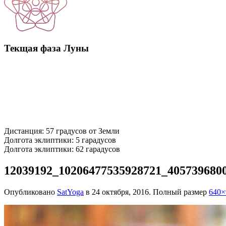
Текщая фаза Луны
Дистанция: 57 градусов от Земли
Долгота эклиптики: 5 гарадусов
Долгота эклиптики: 62 гарадусов
12039192_10206477535928721_405739680
Опубликовано
SatYoga
в
24 октября, 2016
. Полный размер
640×