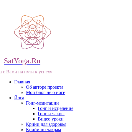
SatYoga.Ru
а с Вами на пути к успеху
Главная
Об авторе проекта
Мой блог не о йоге
Йога
Гонг-медитации
Гонг и исцеление
Гонг и чакры
Видео уроки
Крийи для здоровья
Крийи по чакрам