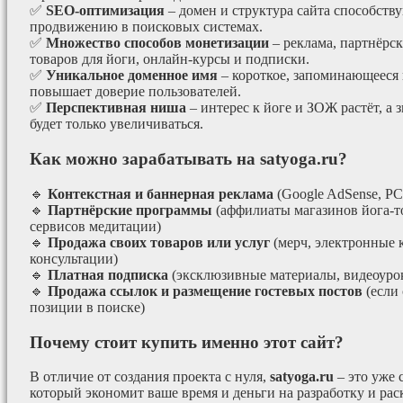
✅
SEO-оптимизация
– домен и структура сайта способст
продвижению в поисковых системах.
✅
Множество способов монетизации
– реклама, партнёрс
товаров для йоги, онлайн-курсы и подписки.
✅
Уникальное доменное имя
– короткое, запоминающееся 
повышает доверие пользователей.
✅
Перспективная ниша
– интерес к йоге и ЗОЖ растёт, а 
будет только увеличиваться.
Как можно зарабатывать на satyoga.ru?
🔹
Контекстная и баннерная реклама
(Google AdSense, РС
🔹
Партнёрские программы
(аффилиаты магазинов йога-т
сервисов медитации)
🔹
Продажа своих товаров или услуг
(мерч, электронные 
консультации)
🔹
Платная подписка
(эксклюзивные материалы, видеоурок
🔹
Продажа ссылок и размещение гостевых постов
(если
позиции в поиске)
Почему стоит купить именно этот сайт?
В отличие от создания проекта с нуля,
satyoga.ru
– это уже
который экономит ваше время и деньги на разработку и рас