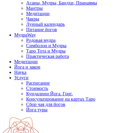
Асаны, Мудры, Бандхи, Пранаямы
Мантры
Медитации
Чакры
Лунный календарь
Питание йогов
МудраWay
Родовая мудра
Симболон и Мудры
Таро Тота и Мудры
Практическая работа
Медитации
Йога и закон
Наука
Услуги
Расписание
Стоимость
Кундалини Йога. Гонг.
Консультирование на картах Таро
Сбор чая для йогов
Йога туры