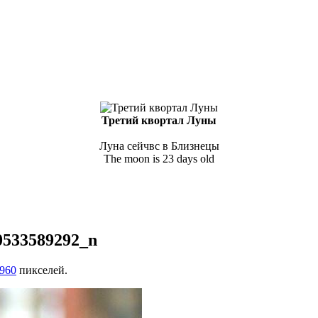
Третий квортал Луны
Луна сейчвс в Близнецы
The moon is 23 days old
0533589292_n
960
пикселей.