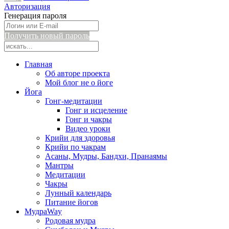
Авторизация
Генерация пароля
Получить новый пароль
Главная
Об авторе проекта
Мой блог не о йоге
Йога
Гонг-медитации
Гонг и исцеление
Гонг и чакры
Видео уроки
Крийи для здоровья
Крийи по чакрам
Асаны, Мудры, Бандхи, Пранаямы
Мантры
Медитации
Чакры
Лунный календарь
Питание йогов
МудраWay
Родовая мудра