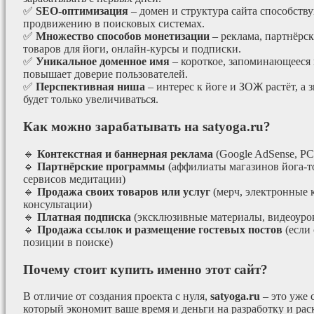
✅
SEO-оптимизация
– домен и структура сайта способст
продвижению в поисковых системах.
✅
Множество способов монетизации
– реклама, партнёрс
товаров для йоги, онлайн-курсы и подписки.
✅
Уникальное доменное имя
– короткое, запоминающееся 
повышает доверие пользователей.
✅
Перспективная ниша
– интерес к йоге и ЗОЖ растёт, а 
будет только увеличиваться.
Как можно зарабатывать на satyoga.ru?
🔹
Контекстная и баннерная реклама
(Google AdSense, РС
🔹
Партнёрские программы
(аффилиаты магазинов йога-т
сервисов медитации)
🔹
Продажа своих товаров или услуг
(мерч, электронные 
консультации)
🔹
Платная подписка
(эксклюзивные материалы, видеоурок
🔹
Продажа ссылок и размещение гостевых постов
(если
позиции в поиске)
Почему стоит купить именно этот сайт?
В отличие от создания проекта с нуля,
satyoga.ru
– это уже
который экономит ваше время и деньги на разработку и рас