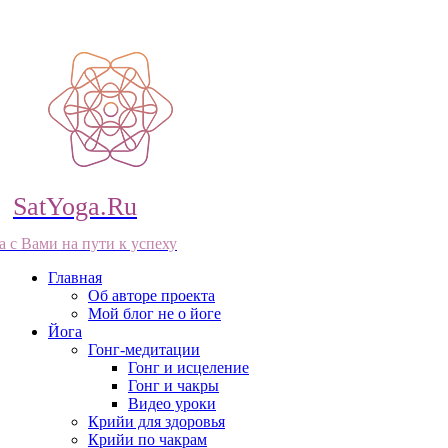
SatYoga.Ru
а с Вами на пути к успеху
Главная
Об авторе проекта
Мой блог не о йоге
Йога
Гонг-медитации
Гонг и исцеление
Гонг и чакры
Видео уроки
Крийи для здоровья
Крийи по чакрам