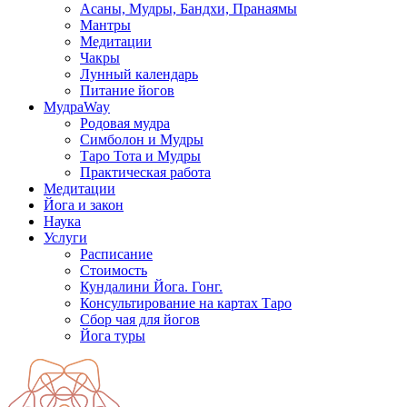
Асаны, Мудры, Бандхи, Пранаямы
Мантры
Медитации
Чакры
Лунный календарь
Питание йогов
МудраWay
Родовая мудра
Симболон и Мудры
Таро Тота и Мудры
Практическая работа
Медитации
Йога и закон
Наука
Услуги
Расписание
Стоимость
Кундалини Йога. Гонг.
Консультирование на картах Таро
Сбор чая для йогов
Йога туры