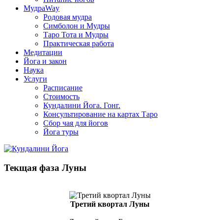
МудраWay
Родовая мудра
Симболон и Мудры
Таро Тота и Мудры
Практическая работа
Медитации
Йога и закон
Наука
Услуги
Расписание
Стоимость
Кундалини Йога. Гонг.
Консультирование на картах Таро
Сбор чая для йогов
Йога туры
Текщая фаза Луны
Третий квортал Луны