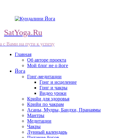
SatYoga.Ru
а с Вами на пути к успеху
Главная
Об авторе проекта
Мой блог не о йоге
Йога
Гонг-медитации
Гонг и исцеление
Гонг и чакры
Видео уроки
Крийи для здоровья
Крийи по чакрам
Асаны, Мудры, Бандхи, Пранаямы
Мантры
Медитации
Чакры
Лунный календарь
Питание йогов