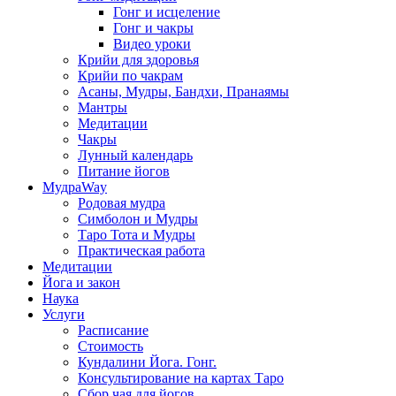
Гонг и исцеление
Гонг и чакры
Видео уроки
Крийи для здоровья
Крийи по чакрам
Асаны, Мудры, Бандхи, Пранаямы
Мантры
Медитации
Чакры
Лунный календарь
Питание йогов
МудраWay
Родовая мудра
Симболон и Мудры
Таро Тота и Мудры
Практическая работа
Медитации
Йога и закон
Наука
Услуги
Расписание
Стоимость
Кундалини Йога. Гонг.
Консультирование на картах Таро
Сбор чая для йогов