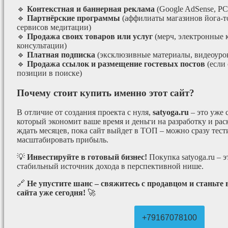
🔹
Контекстная и баннерная реклама
(Google AdSense, РС
🔹
Партнёрские программы
(аффилиаты магазинов йога-т
сервисов медитации)
🔹
Продажа своих товаров или услуг
(мерч, электронные 
консультации)
🔹
Платная подписка
(эксклюзивные материалы, видеоурок
🔹
Продажа ссылок и размещение гостевых постов
(если
позиции в поиске)
Почему стоит купить именно этот сайт?
В отличие от создания проекта с нуля,
satyoga.ru
– это уже
который экономит ваше время и деньги на разработку и рас
ждать месяцев, пока сайт выйдет в ТОП – можно сразу тес
масштабировать прибыль.
💡
Инвестируйте в готовый бизнес!
Покупка satyoga.ru – 
стабильный источник дохода в перспективной нише.
🔗
Не упустите шанс – свяжитесь с продавцом и станьте
сайта уже сегодня!
🚀
+79167078100