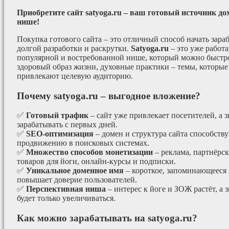
Приобретите сайт satyoga.ru – ваш готовый источник до
нише!
Покупка готового сайта – это отличный способ начать зараб
долгой разработки и раскрутки.
Satyoga.ru
– это уже работ
популярной и востребованной нише, который можно быстро
здоровый образ жизни, духовные практики – темы, которые
привлекают целевую аудиторию.
Почему satyoga.ru – выгодное вложение?
✅
Готовый трафик
– сайт уже привлекает посетителей, а з
зарабатывать с первых дней.
✅
SEO-оптимизация
– домен и структура сайта способст
продвижению в поисковых системах.
✅
Множество способов монетизации
– реклама, партнёрс
товаров для йоги, онлайн-курсы и подписки.
✅
Уникальное доменное имя
– короткое, запоминающееся 
повышает доверие пользователей.
✅
Перспективная ниша
– интерес к йоге и ЗОЖ растёт, а 
будет только увеличиваться.
Как можно зарабатывать на satyoga.ru?