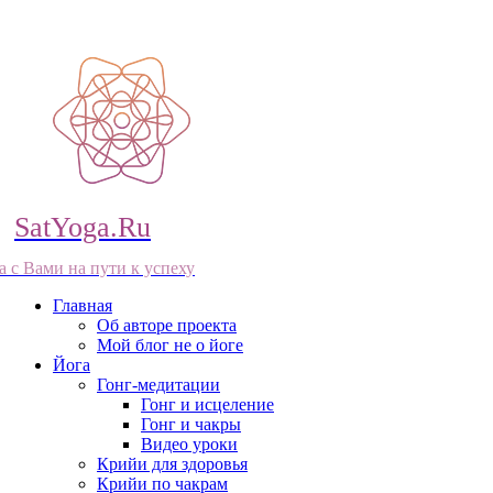
SatYoga.Ru
а с Вами на пути к успеху
Главная
Об авторе проекта
Мой блог не о йоге
Йога
Гонг-медитации
Гонг и исцеление
Гонг и чакры
Видео уроки
Крийи для здоровья
Крийи по чакрам