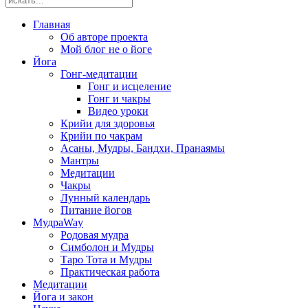
Главная
Об авторе проекта
Мой блог не о йоге
Йога
Гонг-медитации
Гонг и исцеление
Гонг и чакры
Видео уроки
Крийи для здоровья
Крийи по чакрам
Асаны, Мудры, Бандхи, Пранаямы
Мантры
Медитации
Чакры
Лунный календарь
Питание йогов
МудраWay
Родовая мудра
Симболон и Мудры
Таро Тота и Мудры
Практическая работа
Медитации
Йога и закон