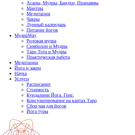
Асаны, Мудры, Бандхи, Пранаямы
Мантры
Медитации
Чакры
Лунный календарь
Питание йогов
МудраWay
Родовая мудра
Симболон и Мудры
Таро Тота и Мудры
Практическая работа
Медитации
Йога и закон
Наука
Услуги
Расписание
Стоимость
Кундалини Йога. Гонг.
Консультирование на картах Таро
Сбор чая для йогов
Йога туры