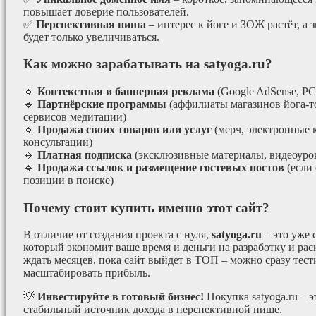
повышает доверие пользователей.
✅
Перспективная ниша
– интерес к йоге и ЗОЖ растёт, а 
будет только увеличиваться.
Как можно зарабатывать на satyoga.ru?
🔹
Контекстная и баннерная реклама
(Google AdSense, РС
🔹
Партнёрские программы
(аффилиаты магазинов йога-т
сервисов медитации)
🔹
Продажа своих товаров или услуг
(мерч, электронные 
консультации)
🔹
Платная подписка
(эксклюзивные материалы, видеоурок
🔹
Продажа ссылок и размещение гостевых постов
(если
позиции в поиске)
Почему стоит купить именно этот сайт?
В отличие от создания проекта с нуля,
satyoga.ru
– это уже
который экономит ваше время и деньги на разработку и рас
ждать месяцев, пока сайт выйдет в ТОП – можно сразу тес
масштабировать прибыль.
💡
Инвестируйте в готовый бизнес!
Покупка satyoga.ru – 
стабильный источник дохода в перспективной нише.