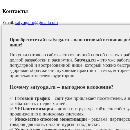
Контакты
Email:
satyoga.ru@gmail.com
Приобретите сайт satyoga.ru – ваш готовый источник до
нише!
Покупка готового сайта – это отличный способ начать зараб
долгой разработки и раскрутки.
Satyoga.ru
– это уже работ
популярной и востребованной нише, который можно быстро
здоровый образ жизни, духовные практики – темы, которые
привлекают целевую аудиторию.
Почему satyoga.ru – выгодное вложение?
✅
Готовый трафик
– сайт уже привлекает посетителей, а з
зарабатывать с первых дней.
✅
SEO-оптимизация
– домен и структура сайта способст
продвижению в поисковых системах.
✅
Множество способов монетизации
– реклама, партнёрс
товаров для йоги, онлайн-курсы и подписки.
✅
Уникальное доменное имя
– короткое, запоминающееся 