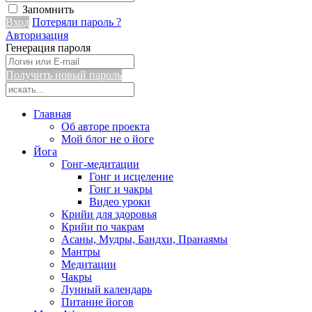
Запомнить
Вход
Потеряли пароль ?
Авторизация
Генерация пароля
Получить новый пароль
Главная
Об авторе проекта
Мой блог не о йоге
Йога
Гонг-медитации
Гонг и исцеление
Гонг и чакры
Видео уроки
Крийи для здоровья
Крийи по чакрам
Асаны, Мудры, Бандхи, Пранаямы
Мантры
Медитации
Чакры
Лунный календарь
Питание йогов