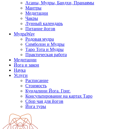
Асаны, Мудры, Бандхи, Пранаямы
Мантры
Медитации
Чакры
Лунный календарь
Питание йогов
МудраWay
Родовая мудра
Симболон и Мудры
Таро Тота и Мудры
Практическая работа
Медитации
Йога и закон
Наука
Услуги
Расписание
Стоимость
Кундалини Йога. Гонг.
Консультирование на картах Таро
Сбор чая для йогов
Йога туры