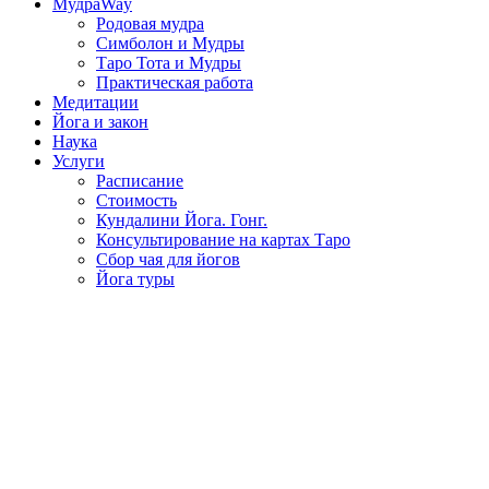
МудраWay
Родовая мудра
Симболон и Мудры
Таро Тота и Мудры
Практическая работа
Медитации
Йога и закон
Наука
Услуги
Расписание
Стоимость
Кундалини Йога. Гонг.
Консультирование на картах Таро
Сбор чая для йогов
Йога туры