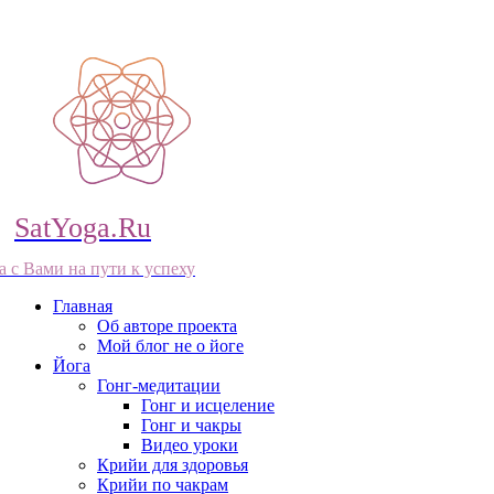
SatYoga.Ru
а с Вами на пути к успеху
Главная
Об авторе проекта
Мой блог не о йоге
Йога
Гонг-медитации
Гонг и исцеление
Гонг и чакры
Видео уроки
Крийи для здоровья
Крийи по чакрам