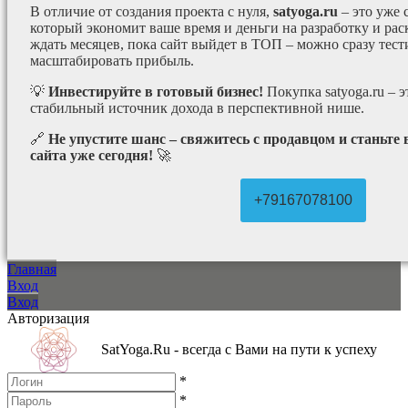
В отличие от создания проекта с нуля,
satyoga.ru
– это уже
который экономит ваше время и деньги на разработку и рас
ждать месяцев, пока сайт выйдет в ТОП – можно сразу тес
масштабировать прибыль.
💡
Инвестируйте в готовый бизнес!
Покупка satyoga.ru – 
стабильный источник дохода в перспективной нише.
🔗
Не упустите шанс – свяжитесь с продавцом и станьте
сайта уже сегодня!
🚀
+79167078100
Главная
Вход
Вход
Авторизация
SatYoga.Ru - всегда с Вами на пути к успеху
*
*