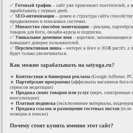
✅
Готовый трафик
– сайт уже привлекает посетителей, а з
зарабатывать с первых дней.
✅
SEO-оптимизация
– домен и структура сайта способст
продвижению в поисковых системах.
✅
Множество способов монетизации
– реклама, партнёрс
товаров для йоги, онлайн-курсы и подписки.
✅
Уникальное доменное имя
– короткое, запоминающееся 
повышает доверие пользователей.
✅
Перспективная ниша
– интерес к йоге и ЗОЖ растёт, а 
будет только увеличиваться.
Как можно зарабатывать на satyoga.ru?
🔹
Контекстная и баннерная реклама
(Google AdSense, РС
🔹
Партнёрские программы
(аффилиаты магазинов йога-т
сервисов медитации)
🔹
Продажа своих товаров или услуг
(мерч, электронные 
консультации)
🔹
Платная подписка
(эксклюзивные материалы, видеоурок
🔹
Продажа ссылок и размещение гостевых постов
(если
позиции в поиске)
Почему стоит купить именно этот сайт?