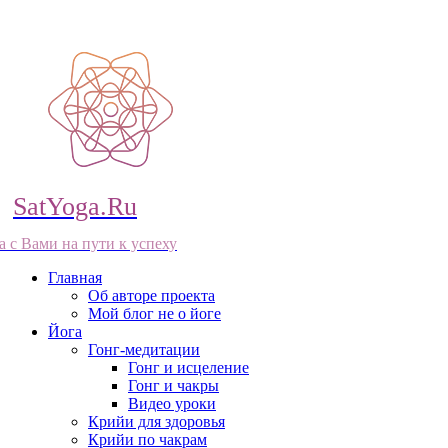
SatYoga.Ru
а с Вами на пути к успеху
Главная
Об авторе проекта
Мой блог не о йоге
Йога
Гонг-медитации
Гонг и исцеление
Гонг и чакры
Видео уроки
Крийи для здоровья
Крийи по чакрам