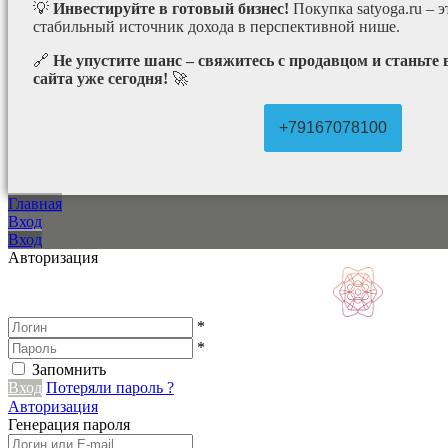
💡
Инвестируйте в готовый бизнес!
Покупка satyoga.ru – 
стабильный источник дохода в перспективной нише.
🔗
Не упустите шанс – свяжитесь с продавцом и станьте
сайта уже сегодня!
🚀
+79167078100
Главная
Вход
Вход
Авторизация
*
*
Запомнить
Вход
Потеряли пароль ?
Авторизация
Генерация пароля