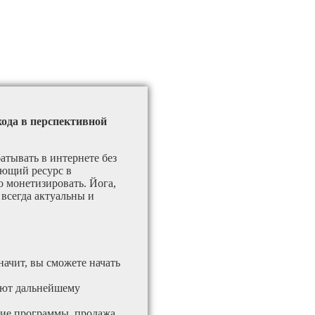
хода в перспективной
атывать в интернете без
ающий ресурс в
 монетизировать. Йога,
 всегда актуальны и
начит, вы сможете начать
вуют дальнейшему
кие программы, продажа