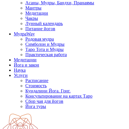
Асаны, Мудры, Бандхи, Пранаямы
Мантры
Медитации
Чакры
Лунный календарь
Питание йогов
МудраWay
Родовая мудра
Симболон и Мудры
Таро Тота и Мудры
Практическая работа
Медитации
Йога и закон
Наука
Услуги
Расписание
Стоимость
Кундалини Йога. Гонг.
Консультирование на картах Таро
Сбор чая для йогов
Йога туры