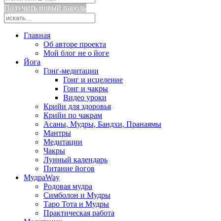
Получить новый пароль
Главная
Об авторе проекта
Мой блог не о йоге
Йога
Гонг-медитации
Гонг и исцеление
Гонг и чакры
Видео уроки
Крийи для здоровья
Крийи по чакрам
Асаны, Мудры, Бандхи, Пранаямы
Мантры
Медитации
Чакры
Лунный календарь
Питание йогов
МудраWay
Родовая мудра
Симболон и Мудры
Таро Тота и Мудры
Практическая работа