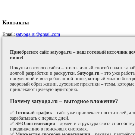
Контакты
Email:
satyoga.ru@gmail.com
Приобретите сайт satyoga.ru – ваш готовый источник до
нише!
Покупка готового сайта – это отличный способ начать зараб
долгой разработки и раскрутки.
Satyoga.ru
– это уже работ
популярной и востребованной нише, который можно быстро
здоровый образ жизни, духовные практики – темы, которые
привлекают целевую аудиторию.
Почему satyoga.ru – выгодное вложение?
✅
Готовый трафик
– сайт уже привлекает посетителей, а з
зарабатывать с первых дней.
✅
SEO-оптимизация
– домен и структура сайта способст
продвижению в поисковых системах.
✅
Множество способов монетизации
– реклама, партнёрс