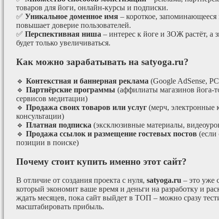
товаров для йоги, онлайн-курсы и подписки.
✅
Уникальное доменное имя
– короткое, запоминающееся 
повышает доверие пользователей.
✅
Перспективная ниша
– интерес к йоге и ЗОЖ растёт, а 
будет только увеличиваться.
Как можно зарабатывать на satyoga.ru?
🔹
Контекстная и баннерная реклама
(Google AdSense, РС
🔹
Партнёрские программы
(аффилиаты магазинов йога-т
сервисов медитации)
🔹
Продажа своих товаров или услуг
(мерч, электронные 
консультации)
🔹
Платная подписка
(эксклюзивные материалы, видеоурок
🔹
Продажа ссылок и размещение гостевых постов
(если
позиции в поиске)
Почему стоит купить именно этот сайт?
В отличие от создания проекта с нуля,
satyoga.ru
– это уже
который экономит ваше время и деньги на разработку и рас
ждать месяцев, пока сайт выйдет в ТОП – можно сразу тес
масштабировать прибыль.