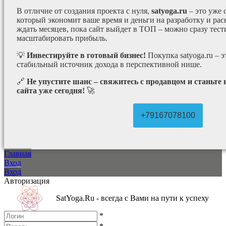
В отличие от создания проекта с нуля,
satyoga.ru
– это уже
который экономит ваше время и деньги на разработку и рас
ждать месяцев, пока сайт выйдет в ТОП – можно сразу тес
масштабировать прибыль.
💡
Инвестируйте в готовый бизнес!
Покупка satyoga.ru – 
стабильный источник дохода в перспективной нише.
🔗
Не упустите шанс – свяжитесь с продавцом и станьте
сайта уже сегодня!
🚀
+79167078100
Главная
Вход
Вход
Авторизация
SatYoga.Ru - всегда с Вами на пути к успеху
*