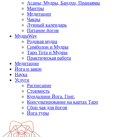
Асаны, Мудры, Бандхи, Пранаямы
Мантры
Медитации
Чакры
Лунный календарь
Питание йогов
МудраWay
Родовая мудра
Симболон и Мудры
Таро Тота и Мудры
Практическая работа
Медитации
Йога и закон
Наука
Услуги
Расписание
Стоимость
Кундалини Йога. Гонг.
Консультирование на картах Таро
Сбор чая для йогов
Йога туры