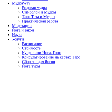
МудраWay
Родовая мудра
Симболон и Мудры
Таро Тота и Мудры
Практическая работа
Медитации
Йога и закон
Наука
Услуги
Расписание
Стоимость
Кундалини Йога. Гонг.
Консультирование на картах Таро
Сбор чая для йогов
Йога туры