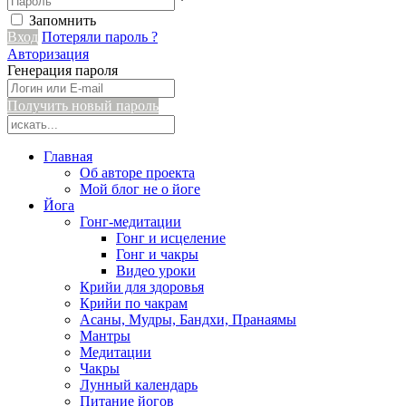
*
Запомнить
Вход
Потеряли пароль ?
Авторизация
Генерация пароля
Получить новый пароль
Главная
Об авторе проекта
Мой блог не о йоге
Йога
Гонг-медитации
Гонг и исцеление
Гонг и чакры
Видео уроки
Крийи для здоровья
Крийи по чакрам
Асаны, Мудры, Бандхи, Пранаямы
Мантры
Медитации
Чакры
Лунный календарь
Питание йогов