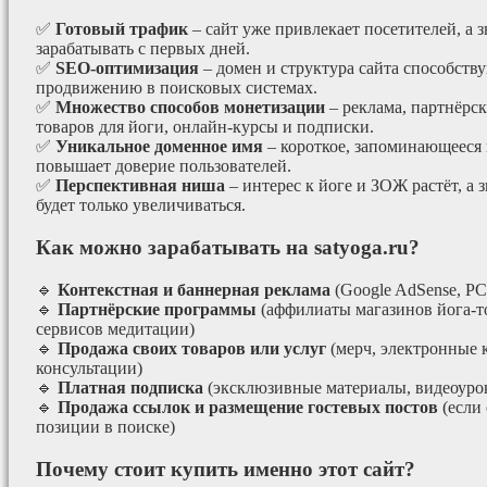
✅
Готовый трафик
– сайт уже привлекает посетителей, а з
зарабатывать с первых дней.
✅
SEO-оптимизация
– домен и структура сайта способст
продвижению в поисковых системах.
✅
Множество способов монетизации
– реклама, партнёрс
товаров для йоги, онлайн-курсы и подписки.
✅
Уникальное доменное имя
– короткое, запоминающееся 
повышает доверие пользователей.
✅
Перспективная ниша
– интерес к йоге и ЗОЖ растёт, а 
будет только увеличиваться.
Как можно зарабатывать на satyoga.ru?
🔹
Контекстная и баннерная реклама
(Google AdSense, РС
🔹
Партнёрские программы
(аффилиаты магазинов йога-т
сервисов медитации)
🔹
Продажа своих товаров или услуг
(мерч, электронные 
консультации)
🔹
Платная подписка
(эксклюзивные материалы, видеоурок
🔹
Продажа ссылок и размещение гостевых постов
(если
позиции в поиске)
Почему стоит купить именно этот сайт?