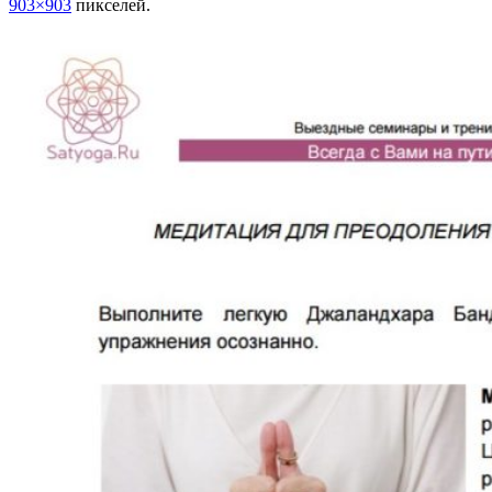
903×903
пикселей.