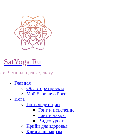
SatYoga.Ru
а с Вами на пути к успеху
Главная
Об авторе проекта
Мой блог не о йоге
Йога
Гонг-медитации
Гонг и исцеление
Гонг и чакры
Видео уроки
Крийи для здоровья
Крийи по чакрам