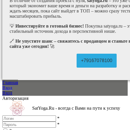
В отличие от создания проекта с нуля,
satyoga.ru
– это уже
который экономит ваше время и деньги на разработку и рас
ждать месяцев, пока сайт выйдет в ТОП – можно сразу тес
масштабировать прибыль.
💡
Инвестируйте в готовый бизнес!
Покупка satyoga.ru – 
стабильный источник дохода в перспективной нише.
🔗
Не упустите шанс – свяжитесь с продавцом и станьте
сайта уже сегодня!
🚀
+79167078100
Главная
Вход
Вход
Авторизация
SatYoga.Ru - всегда с Вами на пути к успеху
*
*