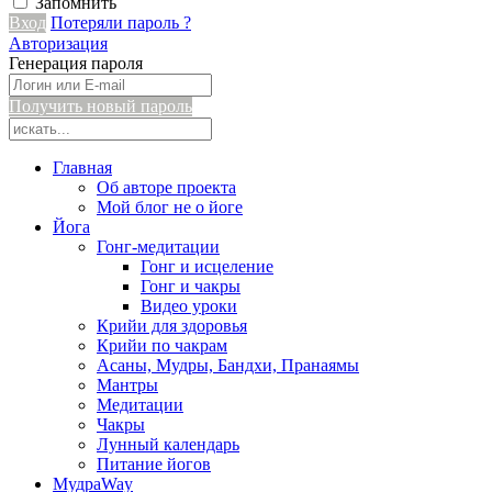
Запомнить
Вход
Потеряли пароль ?
Авторизация
Генерация пароля
Получить новый пароль
Главная
Об авторе проекта
Мой блог не о йоге
Йога
Гонг-медитации
Гонг и исцеление
Гонг и чакры
Видео уроки
Крийи для здоровья
Крийи по чакрам
Асаны, Мудры, Бандхи, Пранаямы
Мантры
Медитации
Чакры
Лунный календарь
Питание йогов
МудраWay