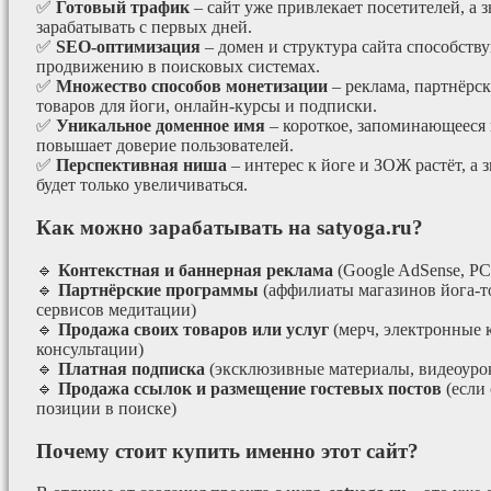
✅
Готовый трафик
– сайт уже привлекает посетителей, а з
зарабатывать с первых дней.
✅
SEO-оптимизация
– домен и структура сайта способст
продвижению в поисковых системах.
✅
Множество способов монетизации
– реклама, партнёрс
товаров для йоги, онлайн-курсы и подписки.
✅
Уникальное доменное имя
– короткое, запоминающееся 
повышает доверие пользователей.
✅
Перспективная ниша
– интерес к йоге и ЗОЖ растёт, а 
будет только увеличиваться.
Как можно зарабатывать на satyoga.ru?
🔹
Контекстная и баннерная реклама
(Google AdSense, РС
🔹
Партнёрские программы
(аффилиаты магазинов йога-т
сервисов медитации)
🔹
Продажа своих товаров или услуг
(мерч, электронные 
консультации)
🔹
Платная подписка
(эксклюзивные материалы, видеоурок
🔹
Продажа ссылок и размещение гостевых постов
(если
позиции в поиске)
Почему стоит купить именно этот сайт?