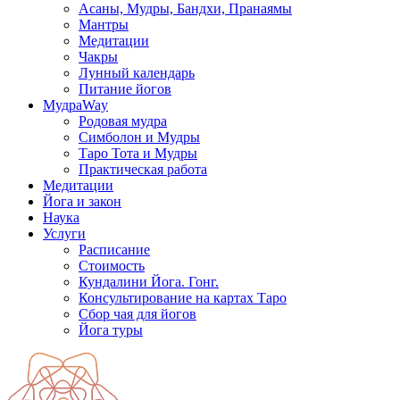
Асаны, Мудры, Бандхи, Пранаямы
Мантры
Медитации
Чакры
Лунный календарь
Питание йогов
МудраWay
Родовая мудра
Симболон и Мудры
Таро Тота и Мудры
Практическая работа
Медитации
Йога и закон
Наука
Услуги
Расписание
Стоимость
Кундалини Йога. Гонг.
Консультирование на картах Таро
Сбор чая для йогов
Йога туры