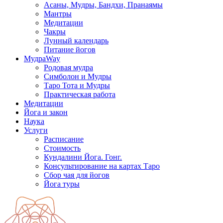
Асаны, Мудры, Бандхи, Пранаямы
Мантры
Медитации
Чакры
Лунный календарь
Питание йогов
МудраWay
Родовая мудра
Симболон и Мудры
Таро Тота и Мудры
Практическая работа
Медитации
Йога и закон
Наука
Услуги
Расписание
Стоимость
Кундалини Йога. Гонг.
Консультирование на картах Таро
Сбор чая для йогов
Йога туры