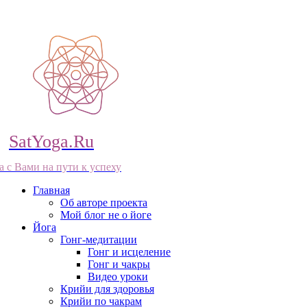
SatYoga.Ru
а с Вами на пути к успеху
Главная
Об авторе проекта
Мой блог не о йоге
Йога
Гонг-медитации
Гонг и исцеление
Гонг и чакры
Видео уроки
Крийи для здоровья
Крийи по чакрам