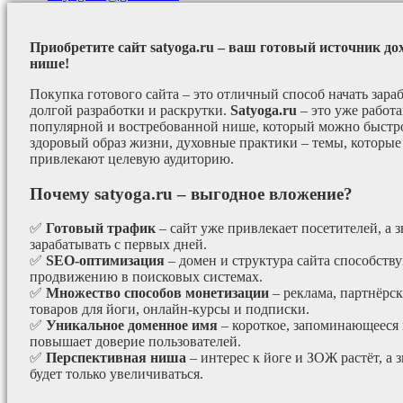
Приобретите сайт satyoga.ru – ваш готовый источник до
нише!
Покупка готового сайта – это отличный способ начать зараб
долгой разработки и раскрутки.
Satyoga.ru
– это уже работ
популярной и востребованной нише, который можно быстро
здоровый образ жизни, духовные практики – темы, которые
привлекают целевую аудиторию.
Почему satyoga.ru – выгодное вложение?
✅
Готовый трафик
– сайт уже привлекает посетителей, а з
зарабатывать с первых дней.
✅
SEO-оптимизация
– домен и структура сайта способст
продвижению в поисковых системах.
✅
Множество способов монетизации
– реклама, партнёрс
товаров для йоги, онлайн-курсы и подписки.
✅
Уникальное доменное имя
– короткое, запоминающееся 
повышает доверие пользователей.
✅
Перспективная ниша
– интерес к йоге и ЗОЖ растёт, а 
будет только увеличиваться.