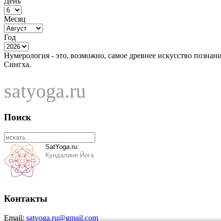
День
Месяц
Год
Нумерология - это, возможно, самое древнее искусство познан
Сингха.
satyoga.ru
Поиск
SatYoga.ru:
Кундалини Йога
Контакты
Email:
satyoga.ru@gmail.com