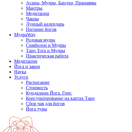
Асаны, Мудры, Бандхи, Пранаямы
Мантры
Медитации
Чакры
Лунный календарь
Питание йогов
МудраWay
Родовая мудра
Симболон и Мудры
Таро Тота и Мудры
Практическая работа
Медитации
Йога и закон
Наука
Услуги
Расписание
Стоимость
Кундалини Йога. Гонг.
Консультирование на картах Таро
Сбор чая для йогов
Йога туры