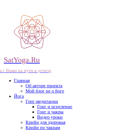
SatYoga.Ru
а с Вами на пути к успеху
Главная
Об авторе проекта
Мой блог не о йоге
Йога
Гонг-медитации
Гонг и исцеление
Гонг и чакры
Видео уроки
Крийи для здоровья
Крийи по чакрам