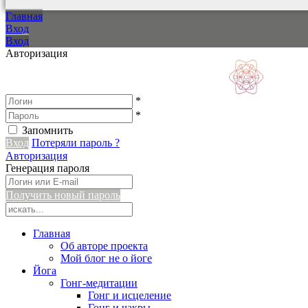
Главная
Вход
Вход
Авторизация
*
*
Запомнить
Вход
Потеряли пароль ?
Авторизация
Генерация пароля
Получить новый пароль
Главная
Об авторе проекта
Мой блог не о йоге
Йога
Гонг-медитации
Гонг и исцеление
Гонг и чакры