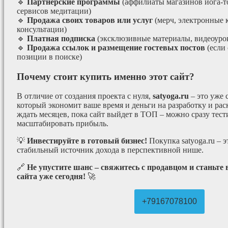
🔹
Партнёрские программы
(аффилиаты магазинов йога-т
сервисов медитации)
🔹
Продажа своих товаров или услуг
(мерч, электронные 
консультации)
🔹
Платная подписка
(эксклюзивные материалы, видеоурок
🔹
Продажа ссылок и размещение гостевых постов
(если
позиции в поиске)
Почему стоит купить именно этот сайт?
В отличие от создания проекта с нуля,
satyoga.ru
– это уже
который экономит ваше время и деньги на разработку и рас
ждать месяцев, пока сайт выйдет в ТОП – можно сразу тес
масштабировать прибыль.
💡
Инвестируйте в готовый бизнес!
Покупка satyoga.ru – 
стабильный источник дохода в перспективной нише.
🔗
Не упустите шанс – свяжитесь с продавцом и станьте
сайта уже сегодня!
🚀
+79167078100