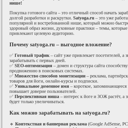
нише!
Покупка готового сайта – это отличный способ начать зараб
долгой разработки и раскрутки.
Satyoga.ru
– это уже работ
популярной и востребованной нише, который можно быстро
здоровый образ жизни, духовные практики – темы, которые
привлекают целевую аудиторию.
Почему satyoga.ru – выгодное вложение?
✅
Готовый трафик
– сайт уже привлекает посетителей, а з
зарабатывать с первых дней.
✅
SEO-оптимизация
– домен и структура сайта способст
продвижению в поисковых системах.
✅
Множество способов монетизации
– реклама, партнёрс
товаров для йоги, онлайн-курсы и подписки.
✅
Уникальное доменное имя
– короткое, запоминающееся 
повышает доверие пользователей.
✅
Перспективная ниша
– интерес к йоге и ЗОЖ растёт, а 
будет только увеличиваться.
Как можно зарабатывать на satyoga.ru?
🔹
Контекстная и баннерная реклама
(Google AdSense, РС