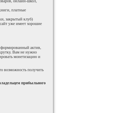
оваров, онлайн-школ,
книги, платные
и, закрытый клуб)
 сайт уже имеет хорошие
 сформированный актив,
крутку. Вам не нужно
тировать монетизацию и
это возможность получить
 владельцем прибыльного