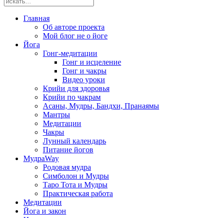
Главная
Об авторе проекта
Мой блог не о йоге
Йога
Гонг-медитации
Гонг и исцеление
Гонг и чакры
Видео уроки
Крийи для здоровья
Крийи по чакрам
Асаны, Мудры, Бандхи, Пранаямы
Мантры
Медитации
Чакры
Лунный календарь
Питание йогов
МудраWay
Родовая мудра
Симболон и Мудры
Таро Тота и Мудры
Практическая работа
Медитации
Йога и закон