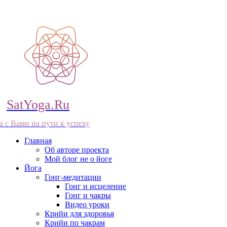
SatYoga.Ru
а с Вами на пути к успеху
Главная
Об авторе проекта
Мой блог не о йоге
Йога
Гонг-медитации
Гонг и исцеление
Гонг и чакры
Видео уроки
Крийи для здоровья
Крийи по чакрам