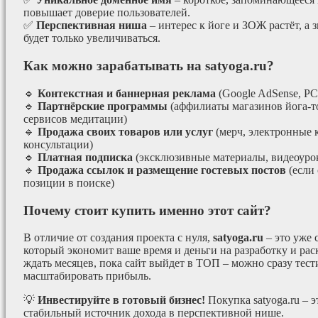
повышает доверие пользователей.
✅
Перспективная ниша
– интерес к йоге и ЗОЖ растёт, а 
будет только увеличиваться.
Как можно зарабатывать на satyoga.ru?
🔹
Контекстная и баннерная реклама
(Google AdSense, РС
🔹
Партнёрские программы
(аффилиаты магазинов йога-т
сервисов медитации)
🔹
Продажа своих товаров или услуг
(мерч, электронные 
консультации)
🔹
Платная подписка
(эксклюзивные материалы, видеоурок
🔹
Продажа ссылок и размещение гостевых постов
(если
позиции в поиске)
Почему стоит купить именно этот сайт?
В отличие от создания проекта с нуля,
satyoga.ru
– это уже
который экономит ваше время и деньги на разработку и рас
ждать месяцев, пока сайт выйдет в ТОП – можно сразу тес
масштабировать прибыль.
💡
Инвестируйте в готовый бизнес!
Покупка satyoga.ru – 
стабильный источник дохода в перспективной нише.