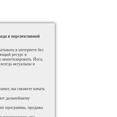
хода в перспективной
атывать в интернете без
ающий ресурс в
 монетизировать. Йога,
 всегда актуальны и
начит, вы сможете начать
вуют дальнейшему
кие программы, продажа
и тематическое, что