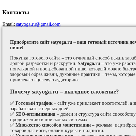
Контакты
Email:
satyoga.ru@gmail.com
Приобретите сайт satyoga.ru – ваш готовый источник до
нише!
Покупка готового сайта – это отличный способ начать зараб
долгой разработки и раскрутки.
Satyoga.ru
– это уже работ
популярной и востребованной нише, который можно быстро
здоровый образ жизни, духовные практики – темы, которые
привлекают целевую аудиторию.
Почему satyoga.ru – выгодное вложение?
✅
Готовый трафик
– сайт уже привлекает посетителей, а з
зарабатывать с первых дней.
✅
SEO-оптимизация
– домен и структура сайта способст
продвижению в поисковых системах.
✅
Множество способов монетизации
– реклама, партнёрс
товаров для йоги, онлайн-курсы и подписки.
✅
Уникальное доменное имя
– короткое, запоминающееся 