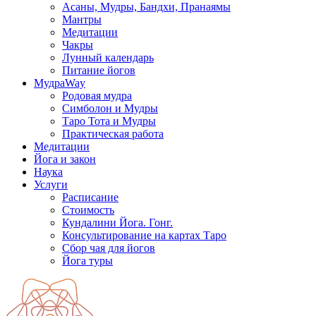
Асаны, Мудры, Бандхи, Пранаямы
Мантры
Медитации
Чакры
Лунный календарь
Питание йогов
МудраWay
Родовая мудра
Симболон и Мудры
Таро Тота и Мудры
Практическая работа
Медитации
Йога и закон
Наука
Услуги
Расписание
Стоимость
Кундалини Йога. Гонг.
Консультирование на картах Таро
Сбор чая для йогов
Йога туры