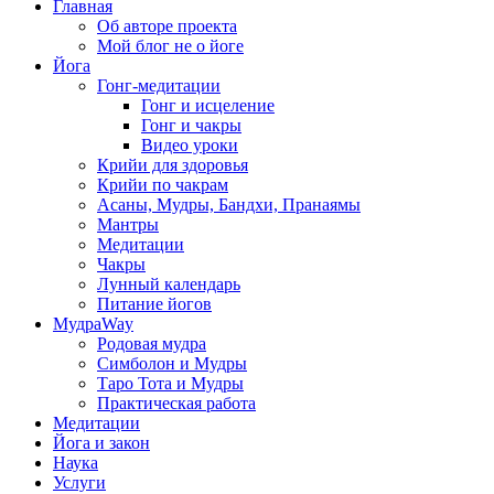
Главная
Об авторе проекта
Мой блог не о йоге
Йога
Гонг-медитации
Гонг и исцеление
Гонг и чакры
Видео уроки
Крийи для здоровья
Крийи по чакрам
Асаны, Мудры, Бандхи, Пранаямы
Мантры
Медитации
Чакры
Лунный календарь
Питание йогов
МудраWay
Родовая мудра
Симболон и Мудры
Таро Тота и Мудры
Практическая работа
Медитации
Йога и закон
Наука
Услуги