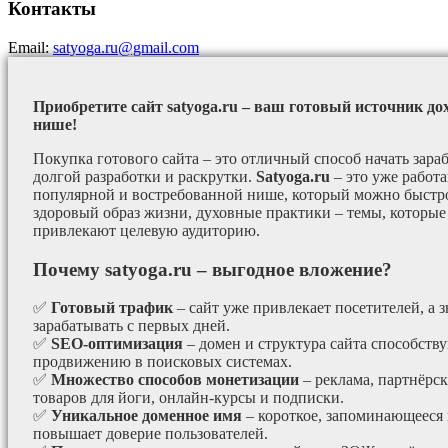
Контакты
Email:
satyoga.ru@gmail.com
Приобретите сайт satyoga.ru – ваш готовый источник до
нише!
Покупка готового сайта – это отличный способ начать зараб
долгой разработки и раскрутки.
Satyoga.ru
– это уже работ
популярной и востребованной нише, который можно быстро
здоровый образ жизни, духовные практики – темы, которые
привлекают целевую аудиторию.
Почему satyoga.ru – выгодное вложение?
✅
Готовый трафик
– сайт уже привлекает посетителей, а з
зарабатывать с первых дней.
✅
SEO-оптимизация
– домен и структура сайта способст
продвижению в поисковых системах.
✅
Множество способов монетизации
– реклама, партнёрс
товаров для йоги, онлайн-курсы и подписки.
✅
Уникальное доменное имя
– короткое, запоминающееся 
повышает доверие пользователей.