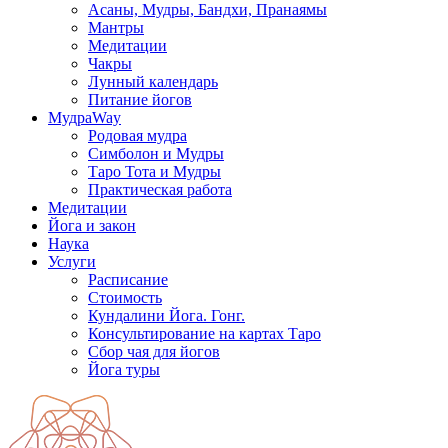
Асаны, Мудры, Бандхи, Пранаямы
Мантры
Медитации
Чакры
Лунный календарь
Питание йогов
МудраWay
Родовая мудра
Симболон и Мудры
Таро Тота и Мудры
Практическая работа
Медитации
Йога и закон
Наука
Услуги
Расписание
Стоимость
Кундалини Йога. Гонг.
Консультирование на картах Таро
Сбор чая для йогов
Йога туры