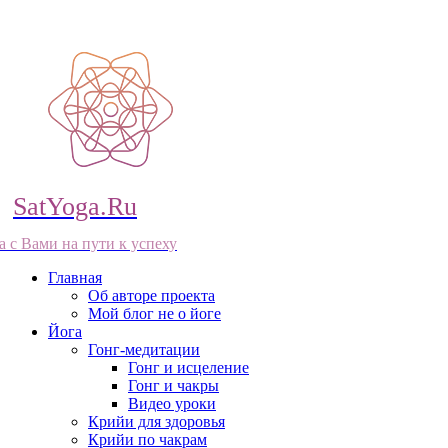
SatYoga.Ru
а с Вами на пути к успеху
Главная
Об авторе проекта
Мой блог не о йоге
Йога
Гонг-медитации
Гонг и исцеление
Гонг и чакры
Видео уроки
Крийи для здоровья
Крийи по чакрам