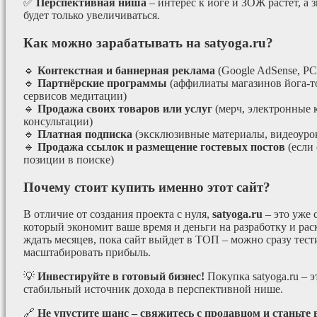
✅
Перспективная ниша
– интерес к йоге и ЗОЖ растёт, а 
будет только увеличиваться.
Как можно зарабатывать на satyoga.ru?
🔹
Контекстная и баннерная реклама
(Google AdSense, РС
🔹
Партнёрские программы
(аффилиаты магазинов йога-т
сервисов медитации)
🔹
Продажа своих товаров или услуг
(мерч, электронные 
консультации)
🔹
Платная подписка
(эксклюзивные материалы, видеоурок
🔹
Продажа ссылок и размещение гостевых постов
(если
позиции в поиске)
Почему стоит купить именно этот сайт?
В отличие от создания проекта с нуля,
satyoga.ru
– это уже
который экономит ваше время и деньги на разработку и рас
ждать месяцев, пока сайт выйдет в ТОП – можно сразу тес
масштабировать прибыль.
💡
Инвестируйте в готовый бизнес!
Покупка satyoga.ru – 
стабильный источник дохода в перспективной нише.
🔗
Не упустите шанс – свяжитесь с продавцом и станьте