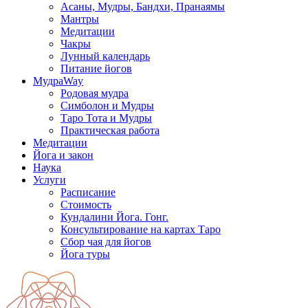
Асаны, Мудры, Бандхи, Пранаямы
Мантры
Медитации
Чакры
Лунный календарь
Питание йогов
МудраWay
Родовая мудра
Симболон и Мудры
Таро Тота и Мудры
Практическая работа
Медитации
Йога и закон
Наука
Услуги
Расписание
Стоимость
Кундалини Йога. Гонг.
Консультирование на картах Таро
Сбор чая для йогов
Йога туры