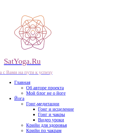
SatYoga.Ru
а с Вами на пути к успеху
Главная
Об авторе проекта
Мой блог не о йоге
Йога
Гонг-медитации
Гонг и исцеление
Гонг и чакры
Видео уроки
Крийи для здоровья
Крийи по чакрам