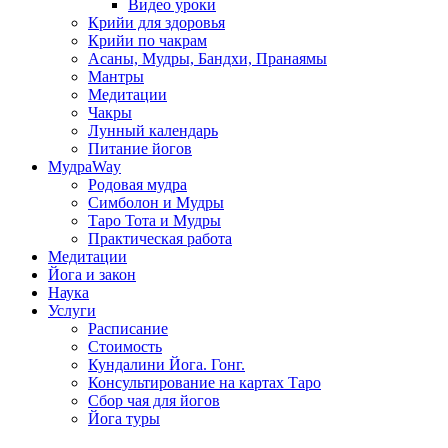
Видео уроки
Крийи для здоровья
Крийи по чакрам
Асаны, Мудры, Бандхи, Пранаямы
Мантры
Медитации
Чакры
Лунный календарь
Питание йогов
МудраWay
Родовая мудра
Симболон и Мудры
Таро Тота и Мудры
Практическая работа
Медитации
Йога и закон
Наука
Услуги
Расписание
Стоимость
Кундалини Йога. Гонг.
Консультирование на картах Таро
Сбор чая для йогов
Йога туры