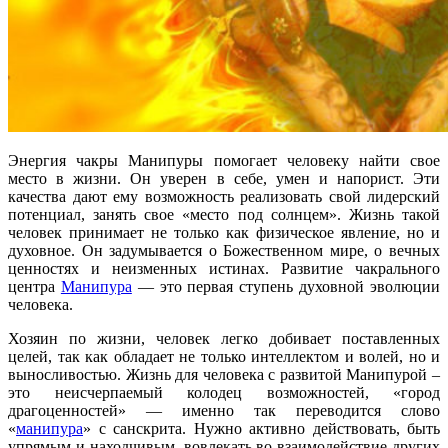
Энергия чакры Манипуры помогает человеку найти свое
место в жизни. Он уверен в себе, умен и напорист. Эти
качества дают ему возможность реализовать свой лидерский
потенциал, занять свое «место под солнцем». Жизнь такой
человек принимает не только как физическое явление, но и
духовное. Он задумывается о Божественном мире, о вечных
ценностях и неизменных истинах. Развитие чакрального
центра
Манипура
— это первая ступень духовной эволюции
человека.
Хозяин по жизни, человек легко добивает поставленных
целей, так как обладает не только интеллектом и волей, но и
выносливостью. Жизнь для человека с развитой Манипурой –
это неисчерпаемый колодец возможностей, «город
драгоценностей» — именно так переводится слово
«
манипура
» с санскрита. Нужно активно действовать, быть
упрямым и находчивым, вовлекать во взаимодействие других