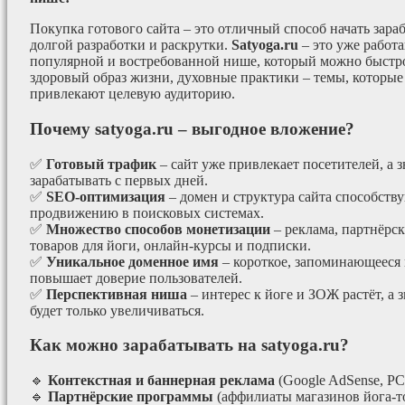
Покупка готового сайта – это отличный способ начать зараб
долгой разработки и раскрутки.
Satyoga.ru
– это уже работ
популярной и востребованной нише, который можно быстро
здоровый образ жизни, духовные практики – темы, которые
привлекают целевую аудиторию.
Почему satyoga.ru – выгодное вложение?
✅
Готовый трафик
– сайт уже привлекает посетителей, а з
зарабатывать с первых дней.
✅
SEO-оптимизация
– домен и структура сайта способст
продвижению в поисковых системах.
✅
Множество способов монетизации
– реклама, партнёрс
товаров для йоги, онлайн-курсы и подписки.
✅
Уникальное доменное имя
– короткое, запоминающееся 
повышает доверие пользователей.
✅
Перспективная ниша
– интерес к йоге и ЗОЖ растёт, а 
будет только увеличиваться.
Как можно зарабатывать на satyoga.ru?
🔹
Контекстная и баннерная реклама
(Google AdSense, РС
🔹
Партнёрские программы
(аффилиаты магазинов йога-т