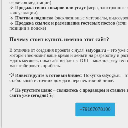
сервисов медитации)
🔹
Продажа своих товаров или услуг
(мерч, электронные 
консультации)
🔹
Платная подписка
(эксклюзивные материалы, видеоурок
🔹
Продажа ссылок и размещение гостевых постов
(если
позиции в поиске)
Почему стоит купить именно этот сайт?
В отличие от создания проекта с нуля,
satyoga.ru
– это уже
который экономит ваше время и деньги на разработку и рас
ждать месяцев, пока сайт выйдет в ТОП – можно сразу тес
масштабировать прибыль.
💡
Инвестируйте в готовый бизнес!
Покупка satyoga.ru – 
стабильный источник дохода в перспективной нише.
🔗
Не упустите шанс – свяжитесь с продавцом и станьте
сайта уже сегодня!
🚀
+79167078100