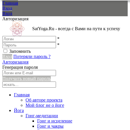
Главная
Вход
Вход
Авторизация
SatYoga.Ru - всегда с Вами на пути к успеху
*
*
Запомнить
Вход
Потеряли пароль ?
Авторизация
Генерация пароля
Получить новый пароль
Главная
Об авторе проекта
Мой блог не о йоге
Йога
Гонг-медитации
Гонг и исцеление
Гонг и чакры