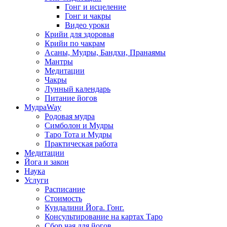
Гонг и исцеление
Гонг и чакры
Видео уроки
Крийи для здоровья
Крийи по чакрам
Асаны, Мудры, Бандхи, Пранаямы
Мантры
Медитации
Чакры
Лунный календарь
Питание йогов
МудраWay
Родовая мудра
Симболон и Мудры
Таро Тота и Мудры
Практическая работа
Медитации
Йога и закон
Наука
Услуги
Расписание
Стоимость
Кундалини Йога. Гонг.
Консультирование на картах Таро
Сбор чая для йогов