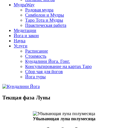
МудраWay
Родовая мудра
Симболон и Мудры
Таро Тота и Мудры
Практическая работа
Медитации
Йога и закон
Наука
Услуги
Расписание
Стоимость
Кундалини Йога. Гонг.
Консультирование на картах Таро
Сбор чая для йогов
Йога туры
Текщая фаза Луны
Убывающая луна полумесяца