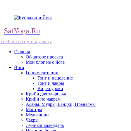
SatYoga.Ru
а с Вами на пути к успеху
Главная
Об авторе проекта
Мой блог не о йоге
Йога
Гонг-медитации
Гонг и исцеление
Гонг и чакры
Видео уроки
Крийи для здоровья
Крийи по чакрам
Асаны, Мудры, Бандхи, Пранаямы
Мантры
Медитации
Чакры
Лунный календарь
Питание йогов