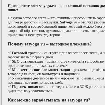
Приобретите сайт satyoga.ru – ваш готовый источник до
нише!
Покупка готового сайта – это отличный способ начать зараб
долгой разработки и раскрутки.
Satyoga.ru
– это уже работ
популярной и востребованной нише, который можно быстро
здоровый образ жизни, духовные практики – темы, которые
привлекают целевую аудиторию.
Почему satyoga.ru – выгодное вложение?
✅
Готовый трафик
– сайт уже привлекает посетителей, а з
зарабатывать с первых дней.
✅
SEO-оптимизация
– домен и структура сайта способст
продвижению в поисковых системах.
✅
Множество способов монетизации
– реклама, партнёрс
товаров для йоги, онлайн-курсы и подписки.
✅
Уникальное доменное имя
– короткое, запоминающееся 
повышает доверие пользователей.
✅
Перспективная ниша
– интерес к йоге и ЗОЖ растёт, а 
будет только увеличиваться.
Как можно зарабатывать на satyoga.ru?