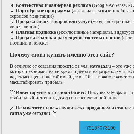
🔹
Контекстная и баннерная реклама
(Google AdSense, РС
🔹
Партнёрские программы
(аффилиаты магазинов йога-т
сервисов медитации)
🔹
Продажа своих товаров или услуг
(мерч, электронные 
консультации)
🔹
Платная подписка
(эксклюзивные материалы, видеоурок
🔹
Продажа ссылок и размещение гостевых постов
(если
позиции в поиске)
Почему стоит купить именно этот сайт?
В отличие от создания проекта с нуля,
satyoga.ru
– это уже
который экономит ваше время и деньги на разработку и рас
ждать месяцев, пока сайт выйдет в ТОП – можно сразу тес
масштабировать прибыль.
💡
Инвестируйте в готовый бизнес!
Покупка satyoga.ru – 
стабильный источник дохода в перспективной нише.
🔗
Не упустите шанс – свяжитесь с продавцом и станьте
сайта уже сегодня!
🚀
+79167078100