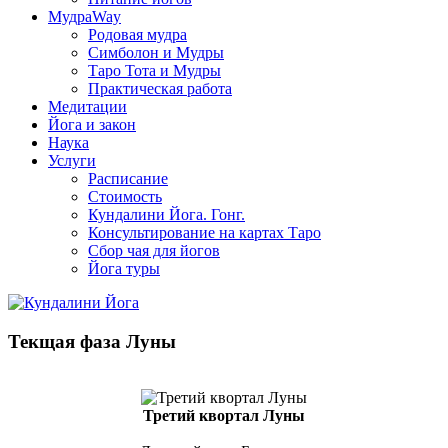
МудраWay
Родовая мудра
Симболон и Мудры
Таро Тота и Мудры
Практическая работа
Медитации
Йога и закон
Наука
Услуги
Расписание
Стоимость
Кундалини Йога. Гонг.
Консультирование на картах Таро
Сбор чая для йогов
Йога туры
Текщая фаза Луны
Третий квортал Луны