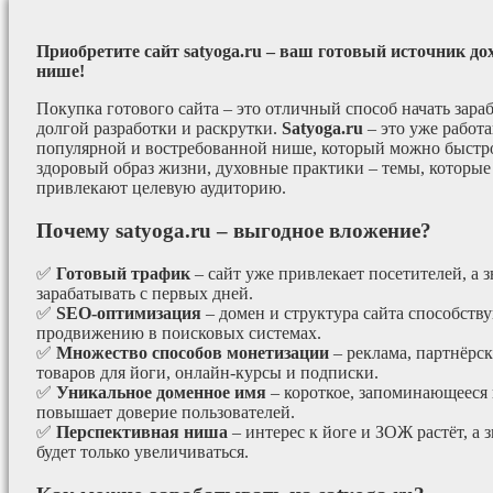
Приобретите сайт satyoga.ru – ваш готовый источник до
нише!
Покупка готового сайта – это отличный способ начать зараб
долгой разработки и раскрутки.
Satyoga.ru
– это уже работ
популярной и востребованной нише, который можно быстро
здоровый образ жизни, духовные практики – темы, которые
привлекают целевую аудиторию.
Почему satyoga.ru – выгодное вложение?
✅
Готовый трафик
– сайт уже привлекает посетителей, а з
зарабатывать с первых дней.
✅
SEO-оптимизация
– домен и структура сайта способст
продвижению в поисковых системах.
✅
Множество способов монетизации
– реклама, партнёрс
товаров для йоги, онлайн-курсы и подписки.
✅
Уникальное доменное имя
– короткое, запоминающееся 
повышает доверие пользователей.
✅
Перспективная ниша
– интерес к йоге и ЗОЖ растёт, а 
будет только увеличиваться.