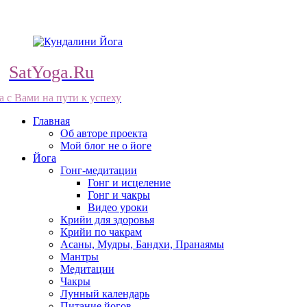
SatYoga.Ru
а с Вами на пути к успеху
Главная
Об авторе проекта
Мой блог не о йоге
Йога
Гонг-медитации
Гонг и исцеление
Гонг и чакры
Видео уроки
Крийи для здоровья
Крийи по чакрам
Асаны, Мудры, Бандхи, Пранаямы
Мантры
Медитации
Чакры
Лунный календарь
Питание йогов