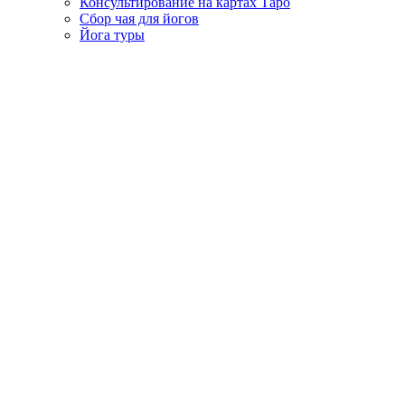
Консультирование на картах Таро
Сбор чая для йогов
Йога туры