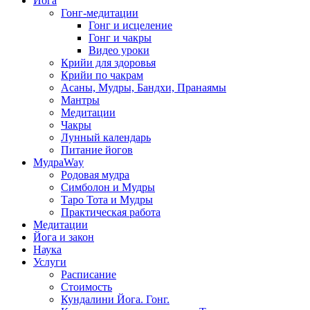
Йога
Гонг-медитации
Гонг и исцеление
Гонг и чакры
Видео уроки
Крийи для здоровья
Крийи по чакрам
Асаны, Мудры, Бандхи, Пранаямы
Мантры
Медитации
Чакры
Лунный календарь
Питание йогов
МудраWay
Родовая мудра
Симболон и Мудры
Таро Тота и Мудры
Практическая работа
Медитации
Йога и закон
Наука
Услуги
Расписание
Стоимость
Кундалини Йога. Гонг.