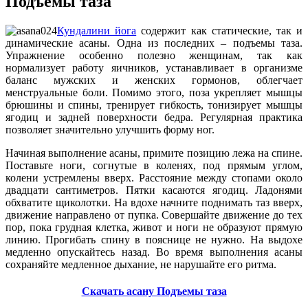
Подъемы таза
Кундалини йога
содержит как статические, так и
динамические асаны. Одна из последних – подъемы таза.
Упражнение особенно полезно женщинам, так как
нормализует работу яичников, устанавливает в организме
баланс мужских и женских гормонов, облегчает
менструальные боли. Помимо этого, поза укрепляет мышцы
брюшины и спины, тренирует гибкость, тонизирует мышцы
ягодиц и задней поверхности бедра. Регулярная практика
позволяет значительно улучшить форму ног.
Начиная выполнение асаны, примите позицию лежа на спине.
Поставьте ноги, согнутые в коленях, под прямым углом,
колени устремлены вверх. Расстояние между стопами около
двадцати сантиметров. Пятки касаются ягодиц. Ладонями
обхватите щиколотки. На вдохе начните поднимать таз вверх,
движение направлено от пупка. Совершайте движение до тех
пор, пока грудная клетка, живот и ноги не образуют прямую
линию. Прогибать спину в пояснице не нужно. На выдохе
медленно опускайтесь назад. Во время выполнения асаны
сохраняйте медленное дыхание, не нарушайте его ритма.
Cкачать асану Подъемы таза