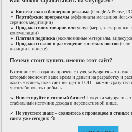
Как можно зарабатывать на satyoga.ru?
🔹
Контекстная и баннерная реклама
(Google AdSense, РС
🔹
Партнёрские программы
(аффилиаты магазинов йога-т
сервисов медитации)
🔹
Продажа своих товаров или услуг
(мерч, электронные 
консультации)
🔹
Платная подписка
(эксклюзивные материалы, видеоурок
🔹
Продажа ссылок и размещение гостевых постов
(если
позиции в поиске)
Почему стоит купить именно этот сайт?
В отличие от создания проекта с нуля,
satyoga.ru
– это уже
который экономит ваше время и деньги на разработку и рас
ждать месяцев, пока сайт выйдет в ТОП – можно сразу тес
масштабировать прибыль.
💡
Инвестируйте в готовый бизнес!
Покупка satyoga.ru – 
стабильный источник дохода в перспективной нише.
🔗
Не упустите шанс – свяжитесь с продавцом и станьте
сайта уже сегодня!
🚀